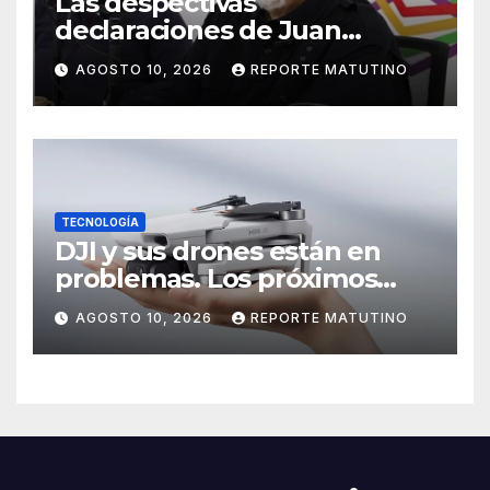
Las despectivas
declaraciones de Juan
Barreto sobre María Corina
AGOSTO 10, 2026
REPORTE MATUTINO
TECNOLOGÍA
DJI y sus drones están en
problemas. Los próximos
modelos podrían ser más
AGOSTO 10, 2026
REPORTE MATUTINO
difíciles de volar