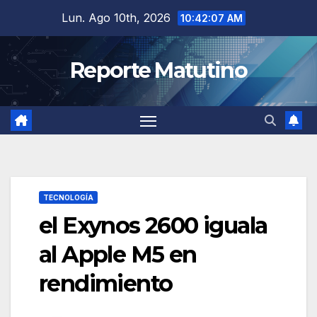
Saltar
Lun. Ago 10th, 2026
10:42:08 AM
al
contenido
Reporte Matutino
TECNOLOGÍA
el Exynos 2600 iguala
al Apple M5 en
rendimiento