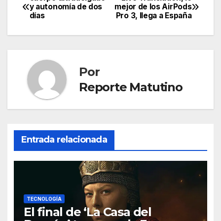
Navegación
y autonomía de dos
mejor de los AirPods
días
Pro 3, llega a España
de
entradas
Por
Reporte Matutino
Entrada relacionada
TECNOLOGÍA
El final de ‘La Casa del