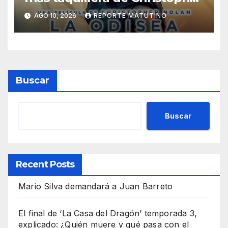
Nolan: sus números son un
AGO 10, 2026
REPORTE MATUTINO
escándalo
Buscar
Buscar
Recent Posts
Mario Silva demandará a Juan Barreto
El final de ‘La Casa del Dragón’ temporada 3,
explicado: ¿Quién muere y qué pasa con el