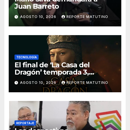
Juan Barreto
AGOSTO 10, 2026
REPORTE MATUTINO
TECNOLOGÍA
El final de ‘La Casa del
Dragón’ temporada 3,
explicado: ¿Quién muere y
AGOSTO 10, 2026
REPORTE MATUTINO
qué pasa con el Trono de
Hierro?
REPORTAJE