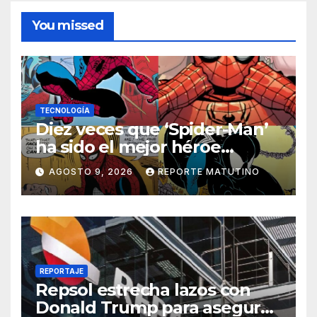
You missed
TECNOLOGÍA
Diez veces que ‘Spider-Man’
ha sido el mejor héroe
del cómic
AGOSTO 9, 2026
REPORTE MATUTINO
REPORTAJE
Repsol estrecha lazos con
Donald Trump para asegurar