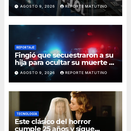
negocios en Venezuela
AGOSTO 9, 2026
REPORTE MATUTINO
REPORTAJE
Fingió que secuestraron a su
hija para ocultar su muerte y
así la policía descubrió el
AGOSTO 9, 2026
REPORTE MATUTINO
engaño
TECNOLOGÍA
Este clásico del horror
cumple 25 años y sigue