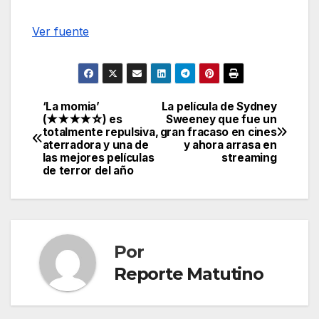
Ver fuente
‘La momia’
La película de Sydney
Navegación
(★★★★☆) es
Sweeney que fue un
totalmente repulsiva,
gran fracaso en cines
de
aterradora y una de
y ahora arrasa en
las mejores películas
streaming
entradas
de terror del año
Por
Reporte Matutino