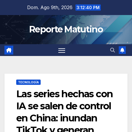
Saltar
Dom. Ago 9th, 2026
3:12:41 PM
al
contenido
Reporte Matutino
TECNOLOGÍA
Las series hechas con
IA se salen de control
en China: inundan
TikTok y generan