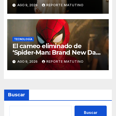
siendo estupendo (y lo
AGO 9, 2026
REPORTE MATUTINO
puedes ver en Netflix)
TECNOLOGÍA
El cameo eliminado de
‘Spider-Man: Brand New Day’
que ha enfadado a los fans
AGO 9, 2026
REPORTE MATUTINO
Buscar
Buscar