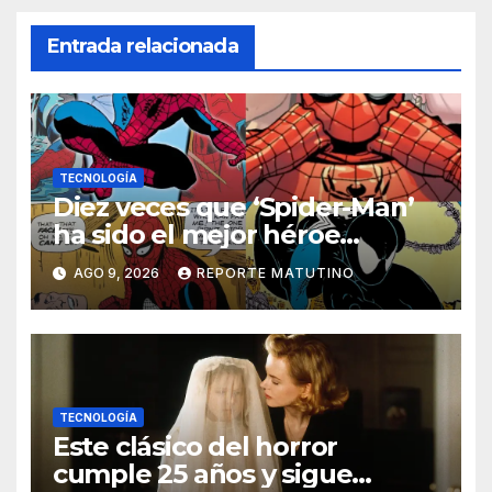
Entrada relacionada
TECNOLOGÍA
Diez veces que ‘Spider-Man’
ha sido el mejor héroe
del cómic
AGO 9, 2026
REPORTE MATUTINO
TECNOLOGÍA
Este clásico del horror
cumple 25 años y sigue