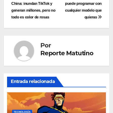
de
China: inundan TikTok y
puede programar con
entradas
generan millones, pero no
cualquier modelo que
todo es color de rosas
quieras
Por
Reporte Matutino
Entrada relacionada
TECNOLOGÍA