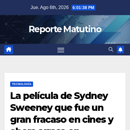
Saltar
Jue. Ago 6th, 2026
6:01:39 PM
al
contenido
Reporte Matutino
TECNOLOGÍA
La película de Sydney
Sweeney que fue un
gran fracaso en cines y