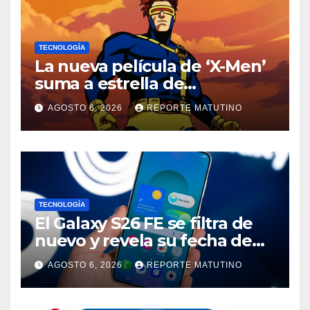
TECNOLOGÍA
La nueva película de ‘X-Men’
suma a estrella de
‘Heartstopper’ como Cíclope
AGOSTO 6, 2026
REPORTE MATUTINO
TECNOLOGÍA
El Galaxy S26 FE se filtra de
nuevo y revela su fecha de
lanzamiento
AGOSTO 6, 2026
REPORTE MATUTINO