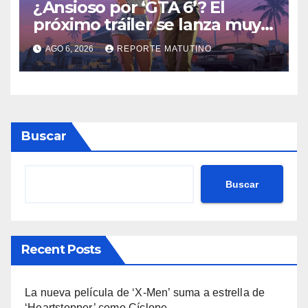
¿Ansioso por ‘GTA 6’? El
próximo tráiler se lanza muy
pronto… en Netflix
AGO 6, 2026
REPORTE MATUTINO
Buscar
Buscar
Recent Posts
La nueva película de ‘X-Men’ suma a estrella de
‘Heartstopper’ como Cíclope