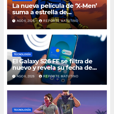
La nueva película de ‘X-Men’
suma a estrella de
‘Heartstopper’ como Cíclope
AGO 6, 2026
REPORTE MATUTINO
TECNOLOGÍA
El Galaxy S26 FE se filtra de
nuevo y revela su fecha de
lanzamiento
AGO 6, 2026
REPORTE MATUTINO
TECNOLOGÍA