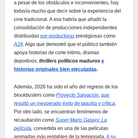
a pesar de los obstáculos e inconvenientes, hay
todavía mucho que decir sobre la experiencia del
cine tradicional. A eso habría que añadir la
consolidación de producciones independientes
distribuidas
por productoras
prestigiosas como
A24
. Algo que demostró que el público también
apoya historias de corte íntimo, dramas
deportivos,
thrillers
políticos maduros
e
historias originales bien ejecutadas
.
Además, 2026 ha sido el año del regreso de los
blockbusters
como
Proyecto Salvación
,
que
resultó un inesperado éxito
de taquilla y crítica
.
Por otro lado, se encuentran fenómenos de
recaudación como
Super Mario Galaxy: La
película
,
convertida en una de las películas
animadas más rentables de la temporada.
A su