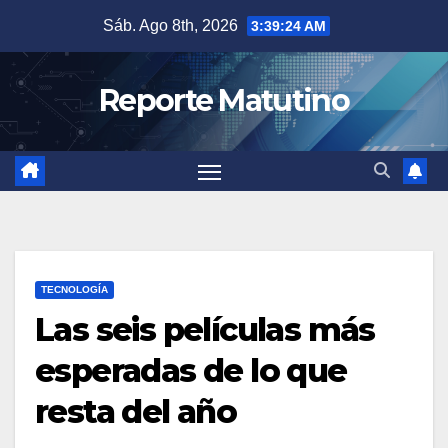
Saltar
Sáb. Ago 8th, 2026
3:39:25 AM
al
contenido
Reporte Matutino
TECNOLOGÍA
Las seis películas más
esperadas de lo que
resta del año