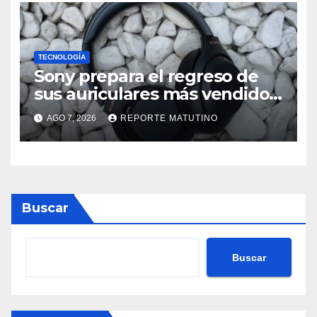
TECNOLOGÍA
Sony prepara el regreso de
sus auriculares más vendidos,
ahora más baratos
AGO 7, 2026
REPORTE MATUTINO
Buscar
Buscar