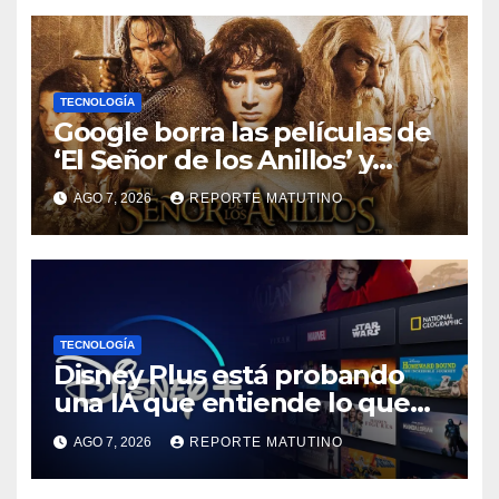
TECNOLOGÍA
Google borra las películas de
‘El Señor de los Anillos’ y
reabre el debate sobre la
AGO 7, 2026
REPORTE MATUTINO
propiedad digital
TECNOLOGÍA
Disney Plus está probando
una IA que entiende lo que
quieres ver
AGO 7, 2026
REPORTE MATUTINO