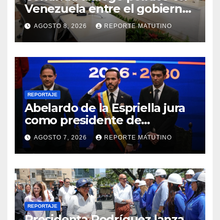
Venezuela entre el gobierno
y la oposición
AGOSTO 8, 2026
REPORTE MATUTINO
REPORTAJE
Abelardo de la Espriella jura
como presidente de
Colombia para el periodo
AGOSTO 7, 2026
REPORTE MATUTINO
2026-2030
REPORTAJE
Presidenta Rodríguez lanza