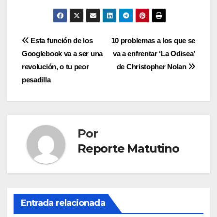
Navegación
Esta función de los
10 problemas a los que se
Googlebook va a ser una
va a enfrentar ‘La Odisea’
de
revolución, o tu peor
de Christopher Nolan
entradas
pesadilla
Por
Reporte Matutino
Entrada relacionada