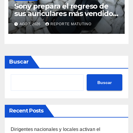
Sony prepara el regreso de
sus auriculares más vendidos,
ahora más baratos
AGO 7, 2026
REPORTE MATUTINO
Buscar
Buscar
Recent Posts
Dirigentes nacionales y locales activan el