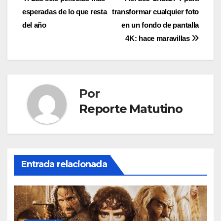
Navegación
esperadas de lo que resta
transformar cualquier foto
de
del año
en un fondo de pantalla
entradas
4K: hace maravillas
Por
Reporte Matutino
Entrada relacionada