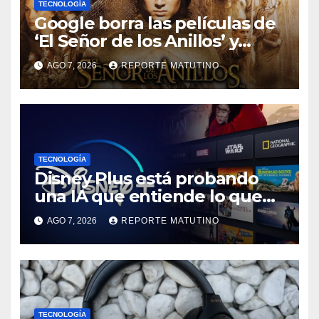
TECNOLOGÍA
Google borra las películas de
‘El Señor de los Anillos’ y
reabre el debate sobre la
AGO 7, 2026
REPORTE MATUTINO
propiedad digital
TECNOLOGÍA
Disney Plus está probando
una IA que entiende lo que
quieres ver
AGO 7, 2026
REPORTE MATUTINO
TECNOLOGÍA