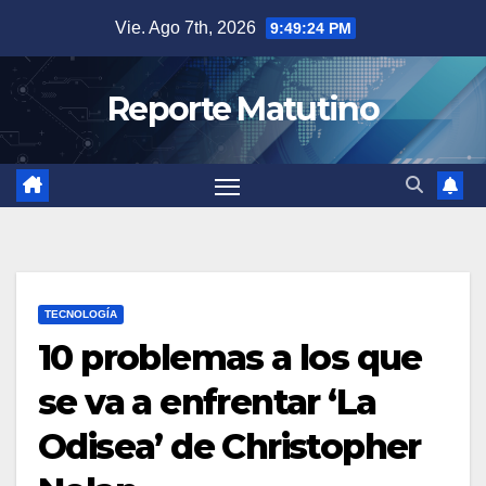
Saltar
Vie. Ago 7th, 2026
9:49:25 PM
al
contenido
Reporte Matutino
TECNOLOGÍA
10 problemas a los que
se va a enfrentar ‘La
Odisea’ de Christopher