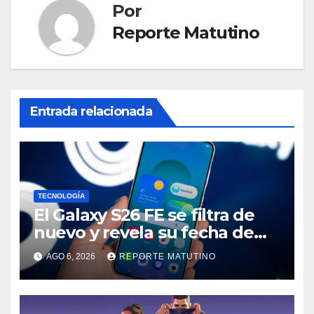
Por
Reporte Matutino
Entrada relacionada
TECNOLOGÍA
El Galaxy S26 FE se filtra de
nuevo y revela su fecha de
lanzamiento
AGO 6, 2026
REPORTE MATUTINO