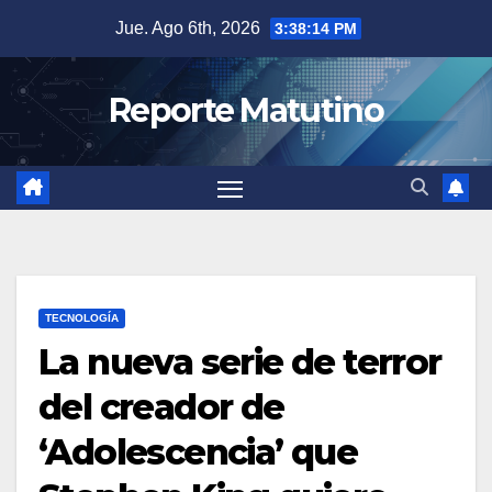
Saltar
Jue. Ago 6th, 2026
3:38:15 PM
al
contenido
Reporte Matutino
TECNOLOGÍA
La nueva serie de terror
del creador de
‘Adolescencia’ que