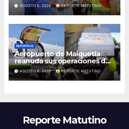
AGOSTO 6, 2026
REPORTE MATUTINO
REPORTAJE
Aeropuerto de Maiquetía
reanuda sus operaciones de
carga con primer vuelo
AGOSTO 6, 2026
REPORTE MATUTINO
desde Panamá
Reporte Matutino