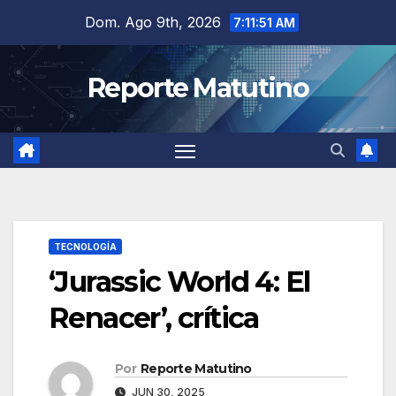
Saltar
Dom. Ago 9th, 2026
7:11:53 AM
al
contenido
Reporte Matutino
TECNOLOGÍA
‘Jurassic World 4: El
Renacer’, crítica
Por
Reporte Matutino
JUN 30, 2025