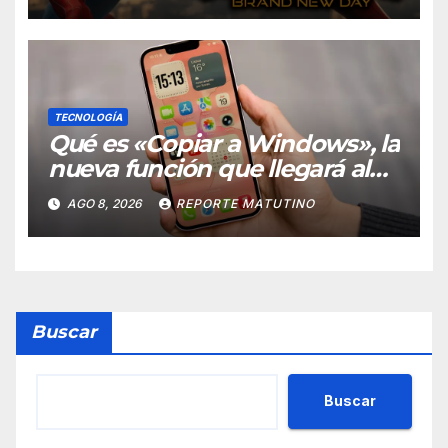
teoría
TECNOLOGÍA
Qué es «Copiar a Windows», la
nueva función que llegará al
iPhone solo para Europa
AGO 8, 2026
REPORTE MATUTINO
Buscar
Buscar