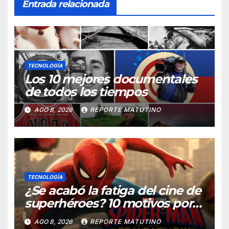
Entrada relacionada
TECNOLOGÍA
Los 10 mejores documentales
de todos los tiempos
AGO 8, 2026
REPORTE MATUTINO
TECNOLOGÍA
¿Se acabó la fatiga del cine de
superhéroes? 10 motivos por
los que ‘Spider-Man: Brand
AGO 8, 2026
REPORTE MATUTINO
New Day» desmiente esa