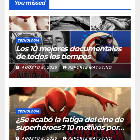
You missed
TECNOLOGÍA
Los 10 mejores documentales
de todos los tiempos
AGOSTO 8, 2026
REPORTE MATUTINO
TECNOLOGÍA
¿Se acabó la fatiga del cine de
superhéroes? 10 motivos por
los que ‘Spider-Man: Brand
AGOSTO 8, 2026
REPORTE MATUTINO