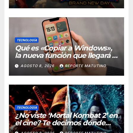
New Day» desmiente esa
teoría
TECNOLOGÍA
Qué es «Copiar a Windows»,
la nueva función que llegará al
iPhone solo para Europa
AGOSTO 8, 2026
REPORTE MATUTINO
TECNOLOGÍA
¿No viste ‘Mortal Kombat 2’ en
el cine? Te decimos dónde
verla en streaming ahora