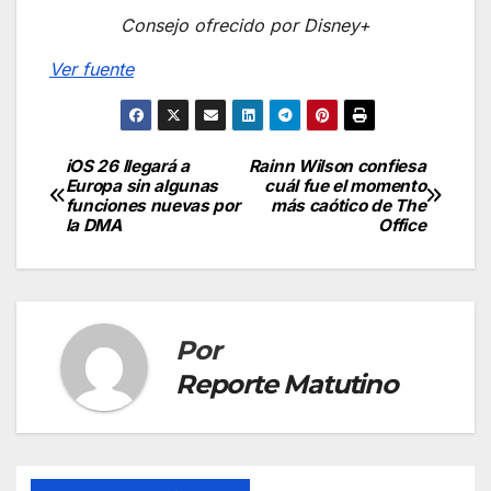
Consejo ofrecido por Disney+
Ver fuente
iOS 26 llegará a
Rainn Wilson confiesa
Navegación
Europa sin algunas
cuál fue el momento
funciones nuevas por
más caótico de The
de
la DMA
Office
entradas
Por
Reporte Matutino