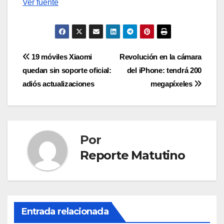
Ver fuente
Navegación
19 móviles Xiaomi
Revolución en la cámara
quedan sin soporte oficial:
del iPhone: tendrá 200
de
adiós actualizaciones
megapíxeles
entradas
Por
Reporte Matutino
Entrada relacionada