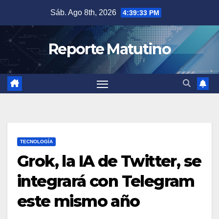
Saltar
Sáb. Ago 8th, 2026
4:39:34 PM
al
contenido
Reporte Matutino
TECNOLOGÍA
Grok, la IA de Twitter, se
integrará con Telegram
este mismo año