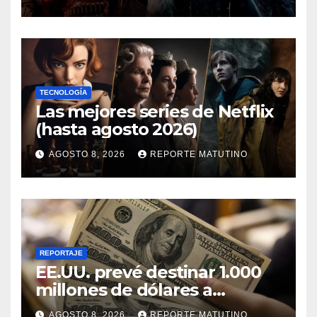
ahora mismo y te damos tres
razones para hacerlo
TECNOLOGÍA
Las mejores series de Netflix
(hasta agosto 2026)
AGOSTO 8, 2026
REPORTE MATUTINO
REPORTAJE
EE.UU. prevé destinar 1.000
millones de dólares a
Colombia para un paquete
AGOSTO 8, 2026
REPORTE MATUTINO