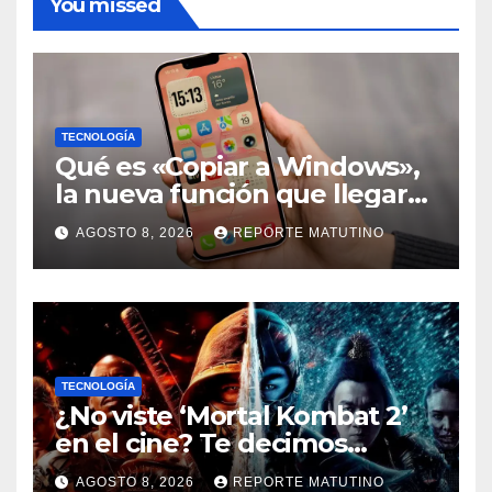
You missed
TECNOLOGÍA
Qué es «Copiar a Windows»,
la nueva función que llegará
al iPhone solo para Europa
AGOSTO 8, 2026
REPORTE MATUTINO
TECNOLOGÍA
¿No viste ‘Mortal Kombat 2’
en el cine? Te decimos
dónde verla en streaming
AGOSTO 8, 2026
REPORTE MATUTINO