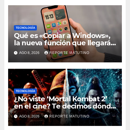
TECNOLOGÍA
Qué es «Copiar a Windows»,
la nueva función que llegará
al iPhone solo para Europa
AGO 8, 2026
REPORTE MATUTINO
TECNOLOGÍA
¿No viste ‘Mortal Kombat 2’
en el cine? Te decimos dónde
verla en streaming ahora
AGO 8, 2026
REPORTE MATUTINO
mismo y te damos tres
razones para hacerlo