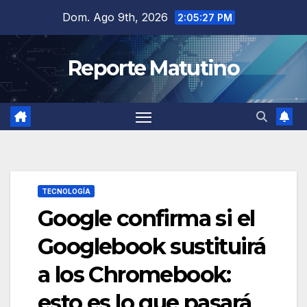
Saltar
Dom. Ago 9th, 2026
2:05:28 PM
al
contenido
Reporte Matutino
TECNOLOGÍA
Google confirma si el
Googlebook sustituirá
a los Chromebook:
esto es lo que pasará