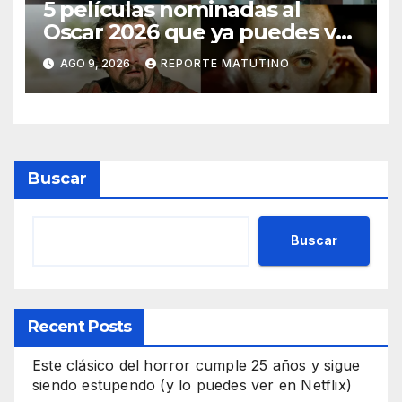
5 películas nominadas al
Oscar 2026 que ya puedes ver
en streaming
AGO 9, 2026
REPORTE MATUTINO
Buscar
Buscar
Recent Posts
Este clásico del horror cumple 25 años y sigue
siendo estupendo (y lo puedes ver en Netflix)