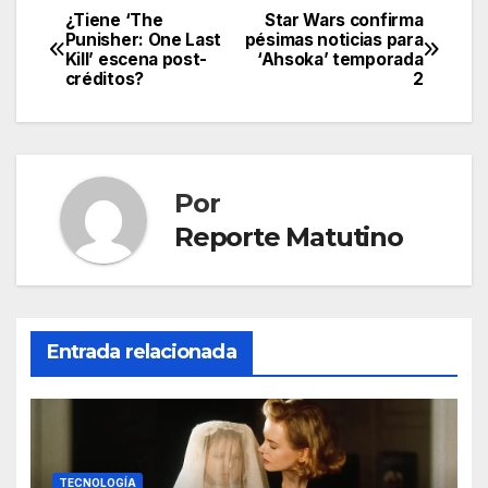
¿Tiene ‘The
Star Wars confirma
Navegación
Punisher: One Last
pésimas noticias para
Kill’ escena post-
‘Ahsoka’ temporada
de
créditos?
2
entradas
Por
Reporte Matutino
Entrada relacionada
TECNOLOGÍA