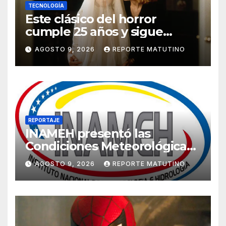
TECNOLOGÍA
Este clásico del horror
cumple 25 años y sigue
siendo estupendo (y lo
AGOSTO 9, 2026
REPORTE MATUTINO
puedes ver en Netflix)
REPORTAJE
INAMEH presentó las
Condiciones Meteorológicas
para las próximas 24 horas,
AGOSTO 9, 2026
REPORTE MATUTINO
de este domingo 9 de agosto
2026