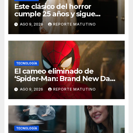
Este clásico del horror
cumple 25 años y sigue
siendo estupendo (y lo
AGO 9, 2026
REPORTE MATUTINO
puedes ver en Netflix)
TECNOLOGÍA
El cameo eliminado de
‘Spider-Man: Brand New Day’
que ha enfadado a los fans
AGO 9, 2026
REPORTE MATUTINO
TECNOLOGÍA