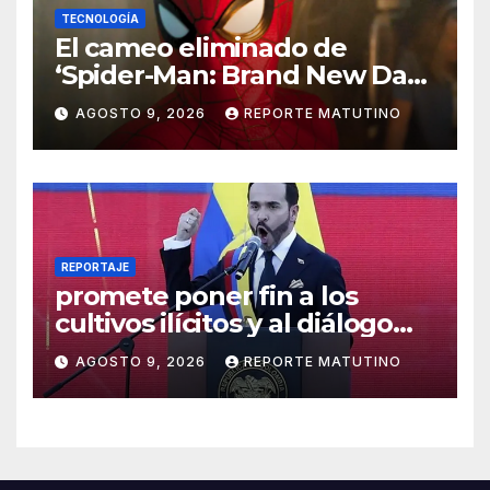
TECNOLOGÍA
El cameo eliminado de
‘Spider-Man: Brand New Day’
que ha enfadado a los fans
AGOSTO 9, 2026
REPORTE MATUTINO
REPORTAJE
promete poner fin a los
cultivos ilícitos y al diálogo
con grupos armados
AGOSTO 9, 2026
REPORTE MATUTINO