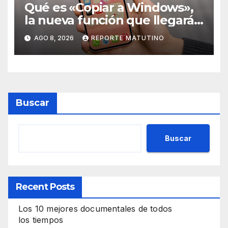
Qué es «Copiar a Windows»,
la nueva función que llegará
al iPhone solo para Europa
AGO 8, 2026
REPORTE MATUTINO
Buscar
Buscar
Recent Posts
Los 10 mejores documentales de todos
los tiempos