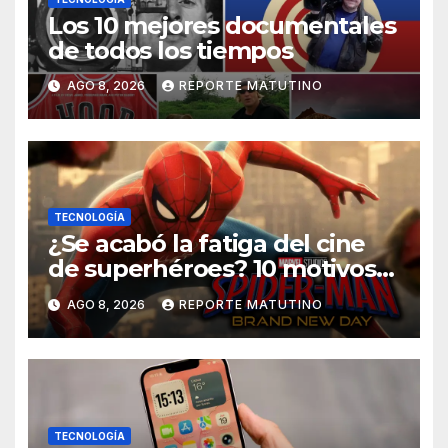
Los 10 mejores documentales
de todos los tiempos
AGO 8, 2026
REPORTE MATUTINO
TECNOLOGÍA
¿Se acabó la fatiga del cine
de superhéroes? 10 motivos
por los que ‘Spider-Man:
AGO 8, 2026
REPORTE MATUTINO
Brand New Day» desmiente
esa teoría
TECNOLOGÍA