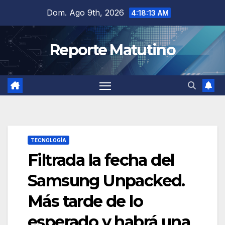
Saltar
Dom. Ago 9th, 2026
4:18:14 AM
al
contenido
Reporte Matutino
TECNOLOGÍA
Filtrada la fecha del
Samsung Unpacked.
Más tarde de lo
esperado y habrá una