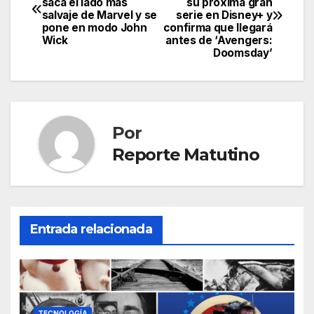
saca el lado más
su próxima gran
de
salvaje de Marvel y se
serie en Disney+ y
pone en modo John
confirma que llegará
entradas
Wick
antes de ‘Avengers:
Doomsday’
Por
Reporte Matutino
Entrada relacionada
TECNOLOGÍA