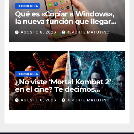
TECNOLOGÍA
Qué es «Copiar a Windows»,
la nueva función que llegará
al iPhone solo para Europa
AGOSTO 8, 2026
REPORTE MATUTINO
TECNOLOGÍA
¿No viste ‘Mortal Kombat 2’
en el cine? Te decimos
dónde verla en streaming
AGOSTO 8, 2026
REPORTE MATUTINO
ahora mismo y te damos tres
razones para hacerlo