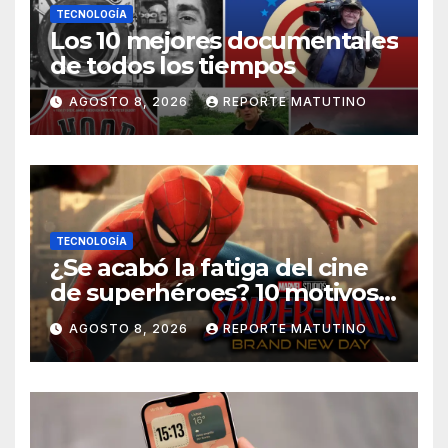
TECNOLOGÍA
Los 10 mejores documentales
de todos los tiempos
AGOSTO 8, 2026
REPORTE MATUTINO
TECNOLOGÍA
¿Se acabó la fatiga del cine
de superhéroes? 10 motivos
por los que ‘Spider-Man:
AGOSTO 8, 2026
REPORTE MATUTINO
Brand New Day» desmiente
esa teoría