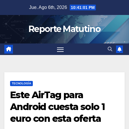
Saltar
Jue. Ago 6th, 2026
10:41:02 PM
al
contenido
Reporte Matutino
TECNOLOGÍA
Este AirTag para
Android cuesta solo 1
euro con esta oferta