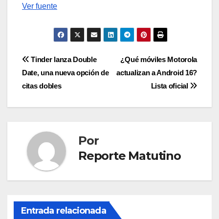
Ver fuente
Navegación
Tinder lanza Double
¿Qué móviles Motorola
Date, una nueva opción de
actualizan a Android 16?
de
citas dobles
Lista oficial
entradas
Por
Reporte Matutino
Entrada relacionada