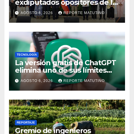
exdiputados opositores de la
AN de 2015
AGOSTO 6, 2026
REPORTE MATUTINO
TECNOLOGÍA
La versión gratis de ChatGPT
elimina uno de sus límites
más pedidos y ahora es más
AGOSTO 6, 2026
REPORTE MATUTINO
útil
REPORTAJE
Gremio de ingenieros