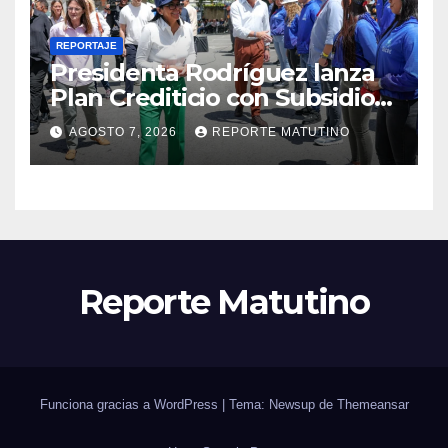
REPORTAJE
Presidenta Rodríguez lanza
Plan Crediticio con Subsidio
Directo en encuentro con
AGOSTO 7, 2026
REPORTE MATUTINO
Juntas de Condominio
Reporte Matutino
Funciona gracias a WordPress
|
Tema: Newsup de
Themeansar