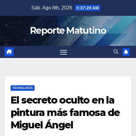
Saltar
Sáb. Ago 8th, 2026
3:37:21 AM
al
contenido
Reporte Matutino
TECNOLOGÍA
El secreto oculto en la
pintura más famosa de
Miguel Ángel