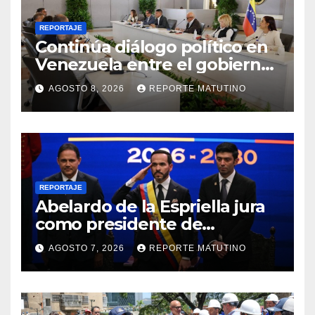
REPORTAJE
Continúa diálogo político en
Venezuela entre el gobierno
y la oposición
AGOSTO 8, 2026
REPORTE MATUTINO
REPORTAJE
Abelardo de la Espriella jura
como presidente de
Colombia para el periodo
AGOSTO 7, 2026
REPORTE MATUTINO
2026-2030