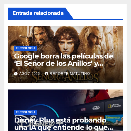
Entrada relacionada
TECNOLOGÍA
Google borra las películas de
‘El Señor de los Anillos’ y
reabre el debate sobre la
AGO 7, 2026
REPORTE MATUTINO
propiedad digital
TECNOLOGÍA
Disney Plus está probando
una IA que entiende lo que