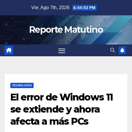
Saltar
Vie. Ago 7th, 2026
6:44:54 PM
al
contenido
Reporte Matutino
TECNOLOGÍA
El error de Windows 11
se extiende y ahora
afecta a más PCs