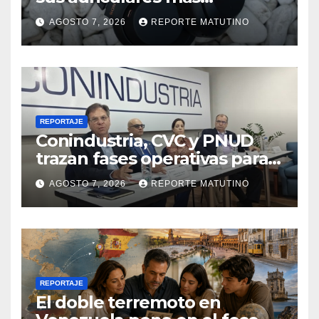
vendidos, ahora más baratos
AGOSTO 7, 2026
REPORTE MATUTINO
REPORTAJE
Conindustria, CVC y PNUD
trazan fases operativas para
reconstruir a Venezuela
AGOSTO 7, 2026
REPORTE MATUTINO
REPORTAJE
El doble terremoto en