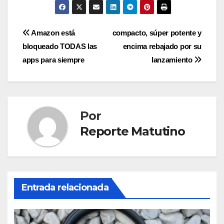
Navegación
Amazon está
compacto, súper potente y
bloqueado TODAS las
encima rebajado por su
de
apps para siempre
lanzamiento
entradas
Por
Reporte Matutino
Entrada relacionada