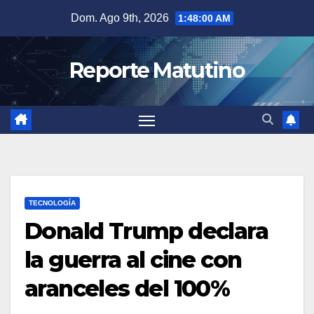
Saltar
Dom. Ago 9th, 2026
1:48:01 AM
al
contenido
Reporte Matutino
TECNOLOGÍA
Donald Trump declara
la guerra al cine con
aranceles del 100%