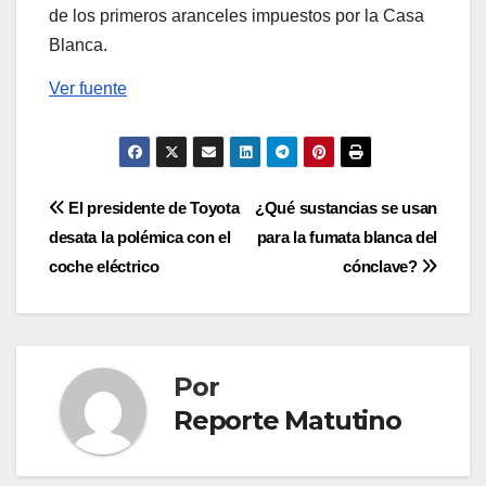
de los primeros aranceles impuestos por la Casa
Blanca.
Ver fuente
Navegación
El presidente de Toyota
¿Qué sustancias se usan
desata la polémica con el
para la fumata blanca del
de
coche eléctrico
cónclave?
entradas
Por
Reporte Matutino