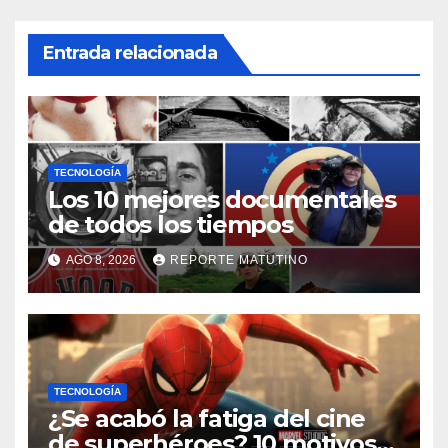
Entrada relacionada
TECNOLOGÍA
Los 10 mejores documentales
de todos los tiempos
AGO 8, 2026
REPORTE MATUTINO
TECNOLOGÍA
¿Se acabó la fatiga del cine
de superhéroes? 10 motivos