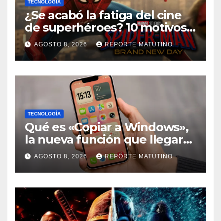
TECNOLOGÍA
¿Se acabó la fatiga del cine
de superhéroes? 10 motivos
por los que ‘Spider-Man:
AGOSTO 8, 2026
REPORTE MATUTINO
Brand New Day» desmiente
esa teoría
TECNOLOGÍA
Qué es «Copiar a Windows»,
la nueva función que llegará
al iPhone solo para Europa
AGOSTO 8, 2026
REPORTE MATUTINO