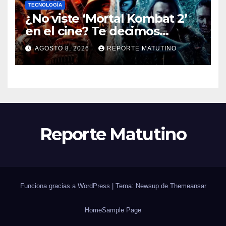
TECNOLOGÍA
¿No viste ‘Mortal Kombat 2’
en el cine? Te decimos
dónde verla en streaming
AGOSTO 8, 2026
REPORTE MATUTINO
ahora mismo y te damos tres
razones para hacerlo
Reporte Matutino
Funciona gracias a WordPress
|
Tema: Newsup de
Themeansar
Home
Sample Page