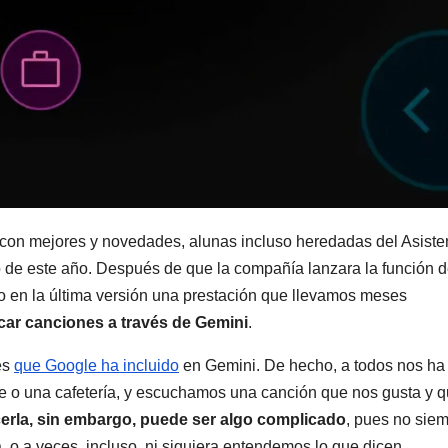
con mejores y novedades, alunas incluso heredadas del Asiste
go de este año. Después de que la compañía lanzara la función 
o en la última versión una prestación que llevamos meses
icar canciones a través de Gemini
.
es
que Google ha incluido
en Gemini. De hecho, a todos nos ha
e o una cafetería, y escuchamos una canción que nos gusta y 
rla, sin embargo, puede ser algo complicado
, pues no sie
a, o a veces, incluso, ni siquiera entendemos lo que dicen.