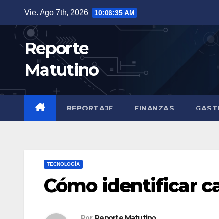
Saltar
Vie. Ago 7th, 2026
10:06:36 AM
al
contenido
Reporte
Matutino
REPORTAJE
FINANZAS
GAST
TECNOLOGÍA
Cómo identificar c
Por
Reporte Matutino