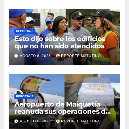
2026
REPORTAJE
Esto dijo sobre los edificios
que no han sido atendidos
AGOSTO 6, 2026
REPORTE MATUTINO
REPORTAJE
Aeropuerto de Maiquetía
reanuda sus operaciones de
carga con primer vuelo
AGOSTO 6, 2026
REPORTE MATUTINO
desde Panamá