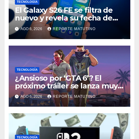
TECNOLOGÍA
El Galaxy S26 FE se filtra de
nuevo y revela su fecha de
lanzamiento
AGO 6, 2026
REPORTE MATUTINO
TECNOLOGÍA
¿Ansioso por ‘GTA 6’? El
próximo tráiler se lanza muy
pronto… en Netflix
AGO 6, 2026
REPORTE MATUTINO
TECNOLOGÍA