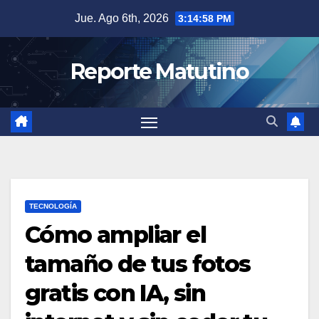
Saltar
Jue. Ago 6th, 2026
3:14:59 PM
al
contenido
Reporte Matutino
TECNOLOGÍA
Cómo ampliar el
tamaño de tus fotos
gratis con IA, sin