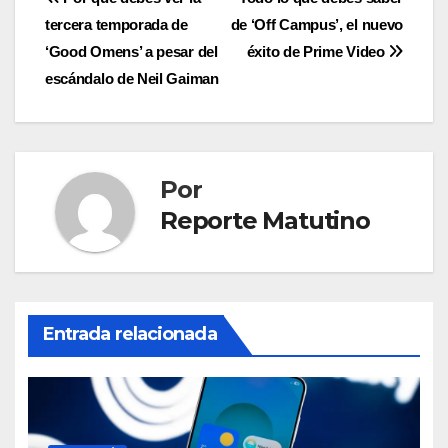
Navegación
tercera temporada de
de ‘Off Campus’, el nuevo
de
‘Good Omens’ a pesar del
éxito de Prime Video
entradas
escándalo de Neil Gaiman
Por
Reporte Matutino
Entrada relacionada