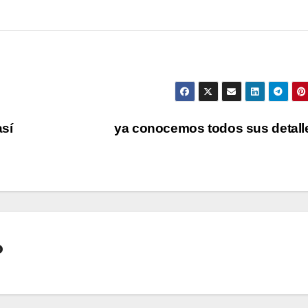
así
ya conocemos todos sus detal
o