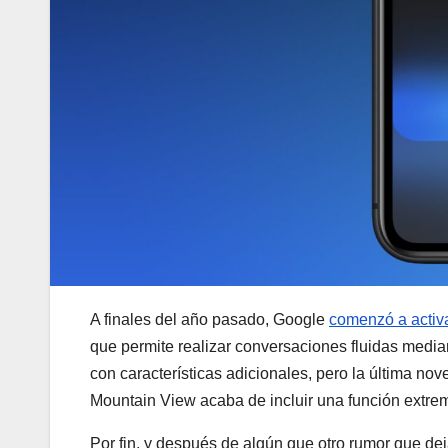
A finales del año pasado, Google
comenzó a activ
que permite realizar conversaciones fluidas medi
con características adicionales, pero la última no
Mountain View acaba de incluir una función extre
Por fin, y después de algún que otro rumor que dej