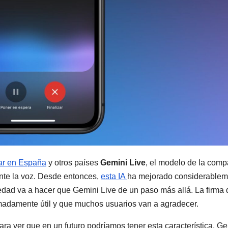
ar en España
y otros países
Gemini Live
, el modelo de la comp
ante la voz. Desde entonces,
esta IA
ha mejorado considerablem
vedad va a hacer que Gemini Live de un paso más allá. La firma 
madamente útil y que muchos usuarios van a agradecer.
ara ver que en un futuro podríamos tener esta característica, G