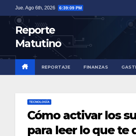
Saltar
Jue. Ago 6th, 2026
6:39:10 PM
al
contenido
Reporte
Matutino
REPORTAJE
FINANZAS
GAST
TECNOLOGÍA
Cómo activar los su
para leer lo que te 