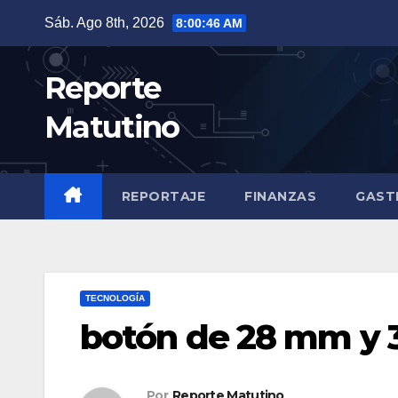
Saltar
Sáb. Ago 8th, 2026
8:00:47 AM
al
contenido
Reporte
Matutino
REPORTAJE
FINANZAS
GAST
TECNOLOGÍA
botón de 28 mm y
Por
Reporte Matutino