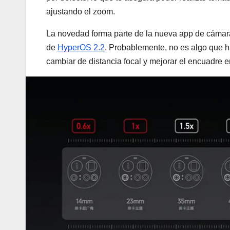
ajustando el zoom.
La novedad forma parte de la nueva app de cámara 
de
HyperOS 2.2
. Probablemente, no es algo que h
cambiar de distancia focal y mejorar el encuadre en 