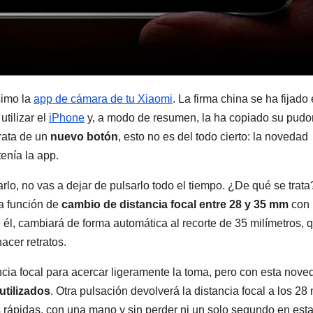
simo la
app de cámara de tu Xiaomi
. La firma china se ha fijado
tilizar el
iPhone
y, a modo de resumen, la ha copiado su pudo
trata de un
nuevo botón
, esto no es del todo cierto: la novedad
enía la app.
arlo, no vas a dejar de pulsarlo todo el tiempo. ¿De qué se trata
a función de
cambio de distancia focal entre 28 y 35 mm
con 
e él, cambiará de forma automática al recorte de 35 milímetros, 
acer retratos.
ancia focal para acercar ligeramente la toma, pero con esta nove
utilizados
. Otra pulsación devolverá la distancia focal a los 2
s rápidas, con una mano y sin perder ni un solo segundo en esta