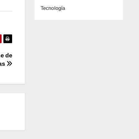
Tecnología
he de
ras