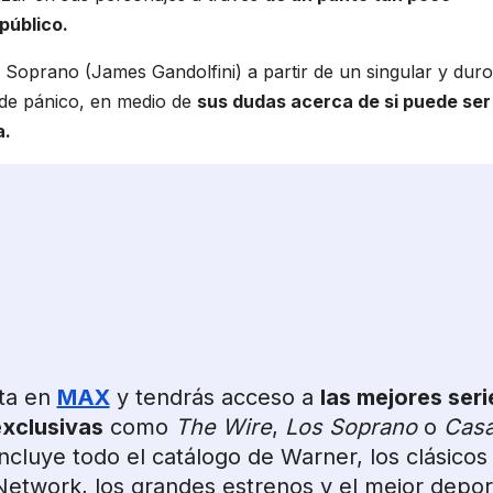
 público.
Soprano (James Gandolfini) a partir de un singular y duro
de pánico, en medio de
sus dudas acerca de si puede ser 
a.
lta en
MAX
y tendrás acceso a
las mejores seri
exclusivas
como
The Wire
,
Los Soprano
o
Casa
Incluye todo el catálogo de Warner, los clásicos
etwork, los grandes estrenos y el mejor depor