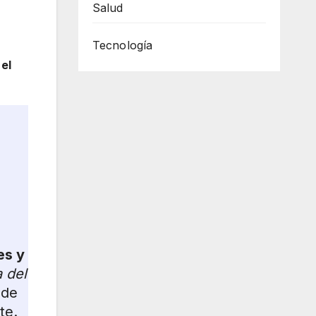
Salud
Tecnología
el
es y
 del
 de
te.