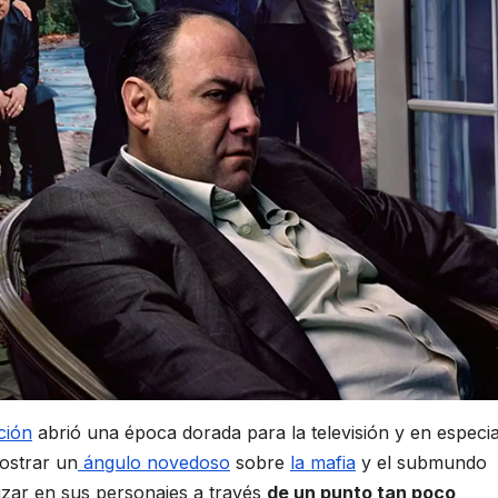
ción
abrió una época dorada para la televisión y en especia
ostrar un
ángulo novedoso
sobre
la mafia
y el submundo
izar en sus personajes a través
de un punto tan poco