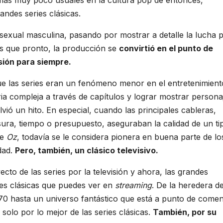
ndes series clásicas.
n sexual masculina, pasando por mostrar a detalle la lucha p
es que pronto, la producción se
convirtió en el punto de
sión para siempre.
e las series eran un fenómeno menor en el entretenimient
ria compleja a través de capítulos y lograr mostrar persona
ió un hito. En especial, cuando las principales cableras,
sura, tiempo o presupuesto, aseguraban la calidad de un ti
de
Oz
, todavía se le considera pionera en buena parte de lo
idad.
Pero, también, un clásico televisivo.
ecto de las series por la televisión y ahora, las grandes
ies clásicas que puedes ver en
streaming
. De la heredera de
70 hasta un universo fantástico que está a punto de come
 solo por lo mejor de las series clásicas.
También, por su