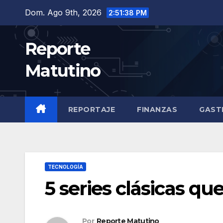
Saltar
Dom. Ago 9th, 2026
2:51:40 PM
al
contenido
Reporte
Matutino
REPORTAJE
FINANZAS
GAST
TECNOLOGÍA
5 series clásicas q
Por
Reporte Matutino