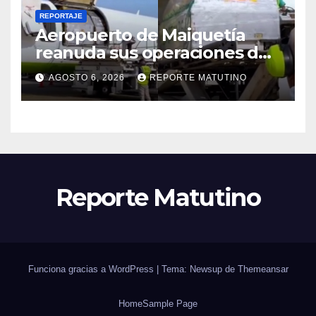
REPORTAJE
Aeropuerto de Maiquetía
reanuda sus operaciones de
carga con primer vuelo
AGOSTO 6, 2026
REPORTE MATUTINO
desde Panamá
Reporte Matutino
Funciona gracias a WordPress
|
Tema: Newsup de
Themeansar
Home
Sample Page