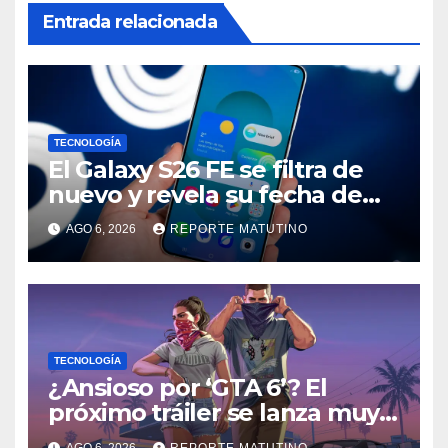
Entrada relacionada
TECNOLOGÍA
El Galaxy S26 FE se filtra de
nuevo y revela su fecha de
lanzamiento
AGO 6, 2026
REPORTE MATUTINO
TECNOLOGÍA
¿Ansioso por ‘GTA 6’? El
próximo tráiler se lanza muy
pronto… en Netflix
AGO 6, 2026
REPORTE MATUTINO