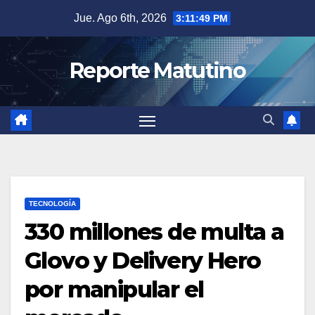
Saltar
Jue. Ago 6th, 2026
3:11:50 PM
al
contenido
Reporte Matutino
TECNOLOGÍA
330 millones de multa a
Glovo y Delivery Hero
por manipular el