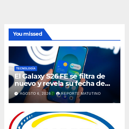
You missed
TECNOLOGÍA
El Galaxy S26 FE se filtra de
nuevo y revela su fecha de
lanzamiento
AGOSTO 6, 2026
REPORTE MATUTINO