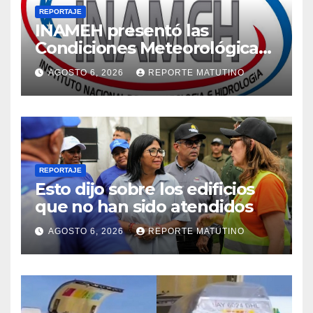
REPORTAJE
INAMEH presentó las
Condiciones Meteorológicas
para las próximas 24 horas,
AGOSTO 6, 2026
REPORTE MATUTINO
de este jueves 6 de agosto
2026
REPORTAJE
Esto dijo sobre los edificios
que no han sido atendidos
AGOSTO 6, 2026
REPORTE MATUTINO