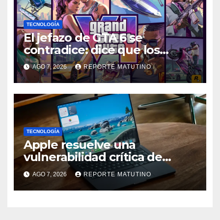
TECNOLOGÍA
El jefazo de GTA 6 se
contradice: dice que los
discos ya no tienen sentido,
AGO 7, 2026
REPORTE MATUTINO
pero no descarta una versión
en físico
TECNOLOGÍA
Apple resuelve una
vulnerabilidad crítica de
macOS: actualiza tu Mac
AGO 7, 2026
REPORTE MATUTINO
ahora