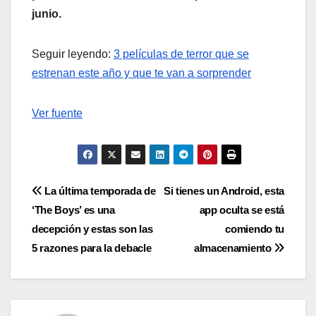
junio.
Seguir leyendo:
3 películas de terror que se
estrenan este año y que te van a sorprender
Ver fuente
Navegación
La última temporada de
Si tienes un Android, esta
‘The Boys’ es una
app oculta se está
de
decepción y estas son las
comiendo tu
entradas
5 razones para la debacle
almacenamiento