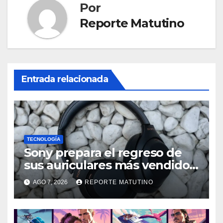
Por
Reporte Matutino
Entrada relacionada
TECNOLOGÍA
Sony prepara el regreso de
sus auriculares más vendidos,
ahora más baratos
AGO 7, 2026
REPORTE MATUTINO