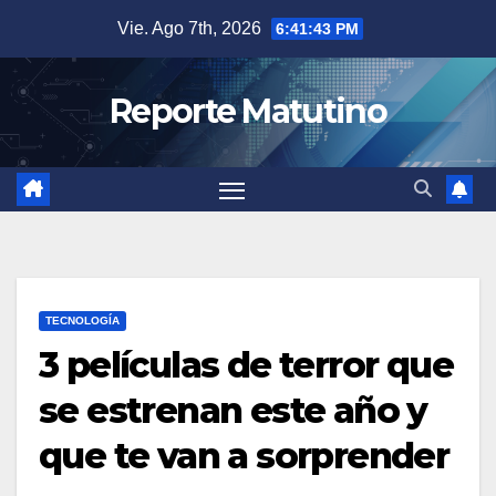
Saltar
Vie. Ago 7th, 2026
6:41:44 PM
al
contenido
Reporte Matutino
TECNOLOGÍA
3 películas de terror que
se estrenan este año y
que te van a sorprender