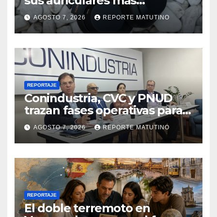
sus auriculares más
vendidos, ahora más baratos
AGOSTO 7, 2026
REPORTE MATUTINO
REPORTAJE
Conindustria, CVC y PNUD
trazan fases operativas para
reconstruir a Venezuela
AGOSTO 7, 2026
REPORTE MATUTINO
REPORTAJE
El doble terremoto en