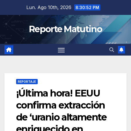
Saltar
Lun. Ago 10th, 2026
8:30:53 PM
al
contenido
Reporte Matutino
REPORTAJE
¡Última hora! EEUU
confirma extracción
de ‘uranio altamente
enriquecido en