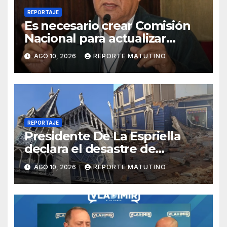
REPORTAJE
Es necesario crear Comisión
Nacional para actualizar
normas sismorresistentes y
AGO 10, 2026
REPORTE MATUTINO
planificación urbana
REPORTAJE
Presidente De La Espriella
declara el desastre de
carácter nacional tras
AGO 10, 2026
REPORTE MATUTINO
terremoto de magnitud 7,4