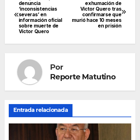
Navegación
denuncia
exhumación de
‘inconsistencias
Víctor Quero tras
de
severas’ en
confirmarse que
información oficial
murió hace 10 meses
entradas
sobre muerte de
en prisión
Víctor Quero
Por
Reporte Matutino
Entrada relacionada