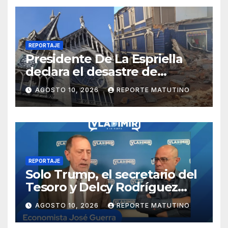
REPORTAJE
Presidente De La Espriella
declara el desastre de
carácter nacional tras
AGOSTO 10, 2026
REPORTE MATUTINO
terremoto de magnitud 7,4
REPORTAJE
Solo Trump, el secretario del
Tesoro y Delcy Rodríguez
saben dónde están los reales
AGOSTO 10, 2026
REPORTE MATUTINO
del petróleo