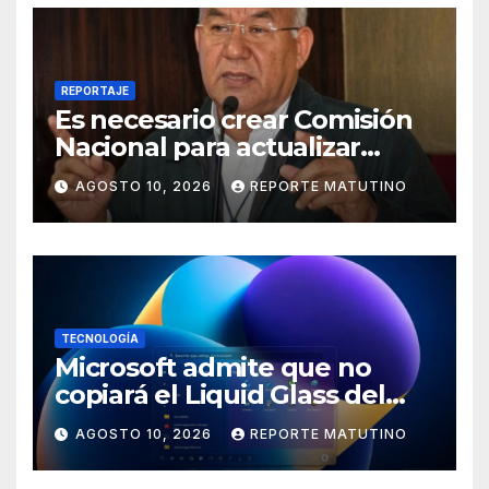
REPORTAJE
Es necesario crear Comisión
Nacional para actualizar
normas sismorresistentes y
AGOSTO 10, 2026
REPORTE MATUTINO
planificación urbana
TECNOLOGÍA
Microsoft admite que no
copiará el Liquid Glass del
iPhone en Windows 11 y tiene
AGOSTO 10, 2026
REPORTE MATUTINO
una buena razón