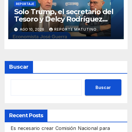
REPORTAJE
Solo Trump, el secretario del
Tesoro y Delcy Rodríguez
saben dónde están los reales
AGO 10, 2026
REPORTE MATUTINO
del petróleo
Buscar
Buscar
Recent Posts
Es necesario crear Comisión Nacional para