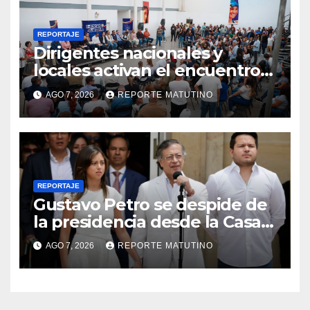
REPORTAJE
Dirigentes nacionales y
locales activan el encuentro
«Repensando a Venezuela»
AGO 7, 2026
REPORTE MATUTINO
para impulsar propuestas
desde las comunidades
REPORTAJE
Gustavo Petro se despide de
la presidencia desde la Casa
de Nariño
AGO 7, 2026
REPORTE MATUTINO