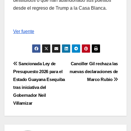
destituidos o que han abandonado sus puestos
desde el regreso de Trump a la Casa Blanca.
Ver fuente
Navegación
Sancionada Ley de
Canciller Gil rechaza las
Presupuesto 2026 para el
nuevas declaraciones de
de
Estado Guayana Esequiba
Marco Rubio
entradas
tras iniciativa del
Gobernador Neil
Villamizar