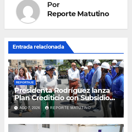
Por
Reporte Matutino
Entrada relacionada
REPORTAJE
Presidenta Rodríguez lanza
Plan Crediticio con Subsidio
Directo en encuentro con
AGO 7, 2026
REPORTE MATUTINO
Juntas de Condominio