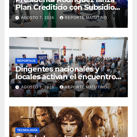
Plan Crediticio con Subsidio
Directo en encuentro con
AGOSTO 7, 2026
REPORTE MATUTINO
Juntas de Condominio
REPORTAJE
Dirigentes nacionales y
locales activan el encuentro
«Repensando a Venezuela»
AGOSTO 7, 2026
REPORTE MATUTINO
para impulsar propuestas
desde las comunidades
TECNOLOGÍA