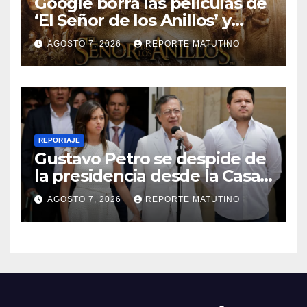
Google borra las películas de
‘El Señor de los Anillos’ y
reabre el debate sobre la
AGOSTO 7, 2026
REPORTE MATUTINO
propiedad digital
REPORTAJE
Gustavo Petro se despide de
la presidencia desde la Casa
de Nariño
AGOSTO 7, 2026
REPORTE MATUTINO