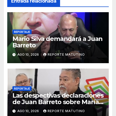
Entrada relacionada
REPORTAJE
Mario Silva demandará a Juan
Barreto
AGO 10, 2026
REPORTE MATUTINO
REPORTAJE
Las despectivas declaraciones
de Juan Barreto sobre María
Corina
AGO 10, 2026
REPORTE MATUTINO