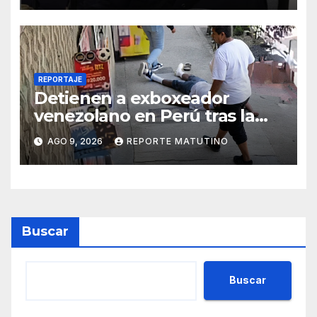
REPORTAJE
Detienen a exboxeador
venezolano en Perú tras la
muerte de mototaxista
AGO 9, 2026
REPORTE MATUTINO
durante una riña
Buscar
Buscar