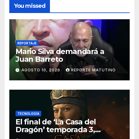
You missed
REPORTAJE
Mario Silva demandará a
Juan Barreto
AGOSTO 10, 2026
REPORTE MATUTINO
TECNOLOGÍA
El final de ‘La Casa del
Dragón’ temporada 3,
explicado: ¿Quién muere y