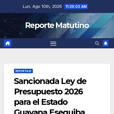
Saltar
Lun. Ago 10th, 2026
11:39:04 AM
al
contenido
Reporte Matutino
REPORTAJE
Sancionada Ley de
Presupuesto 2026
para el Estado
Guayana Esequiba