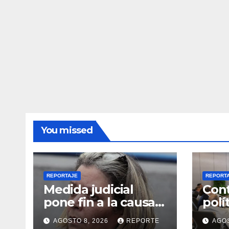
You missed
REPORTAJE
REPORT
Medida judicial
Cont
pone fin a la causa
polí
contra la exjuex
Vene
AGOSTO 8, 2026
REPORTE
AGOS
Afiuni
gobi