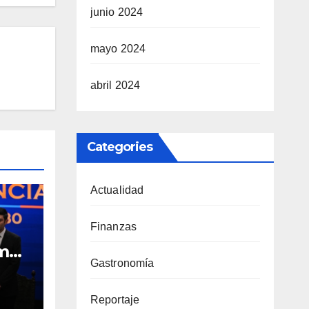
junio 2024
mayo 2024
abril 2024
Categories
Actualidad
Finanzas
omo
Gastronomía
l
30
Reportaje