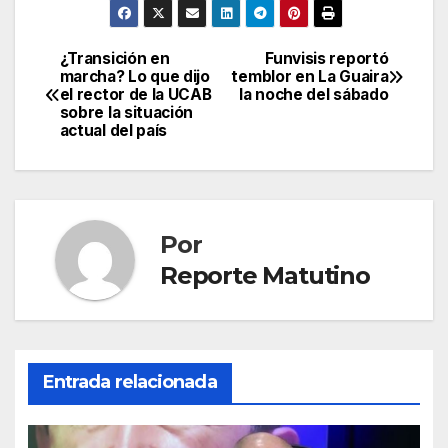
¿Transición en
Funvisis reportó
Navegación
marcha? Lo que dijo
temblor en La Guaira
el rector de la UCAB
la noche del sábado
de
sobre la situación
actual del país
entradas
Por
Reporte Matutino
Entrada relacionada