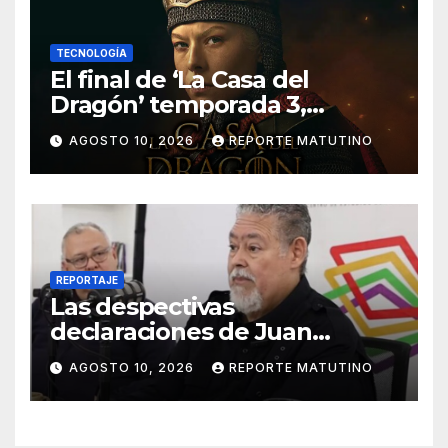
TECNOLOGÍA
El final de ‘La Casa del
Dragón’ temporada 3,
explicado: ¿Quién muere y
AGOSTO 10, 2026
REPORTE MATUTINO
qué pasa con el Trono de
Hierro?
REPORTAJE
Las despectivas
declaraciones de Juan
Barreto sobre María Corina
AGOSTO 10, 2026
REPORTE MATUTINO