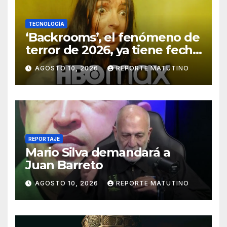
TECNOLOGÍA
‘Backrooms’, el fenómeno de
terror de 2026, ya tiene fecha
de estreno en HBO Max
AGOSTO 10, 2026
REPORTE MATUTINO
REPORTAJE
Mario Silva demandará a
Juan Barreto
AGOSTO 10, 2026
REPORTE MATUTINO