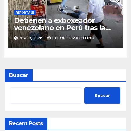
REPORTAJE
Detienen a exboxeador
venezolano en Perú tras la
muerte de mototaxista
AGO 9, 2026
REPORTE MATUTINO
durante una riña
Buscar
Buscar
Recent Posts