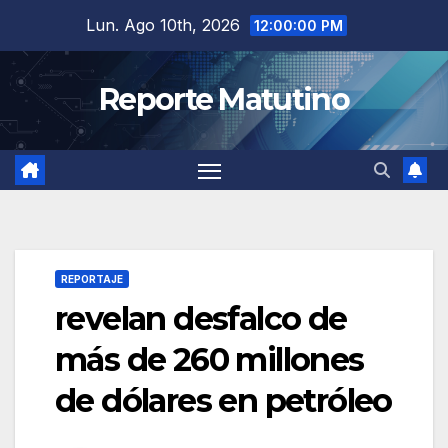
Saltar
Lun. Ago 10th, 2026
12:00:01 PM
al
contenido
Reporte Matutino
REPORTAJE
revelan desfalco de
más de 260 millones
de dólares en petróleo