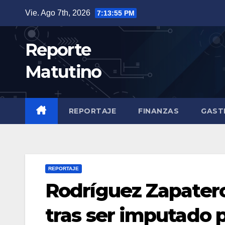
Saltar
Vie. Ago 7th, 2026
7:13:56 PM
al
contenido
Reporte
Matutino
REPORTAJE
FINANZAS
GAST
REPORTAJE
Rodríguez Zapatero
tras ser imputado p