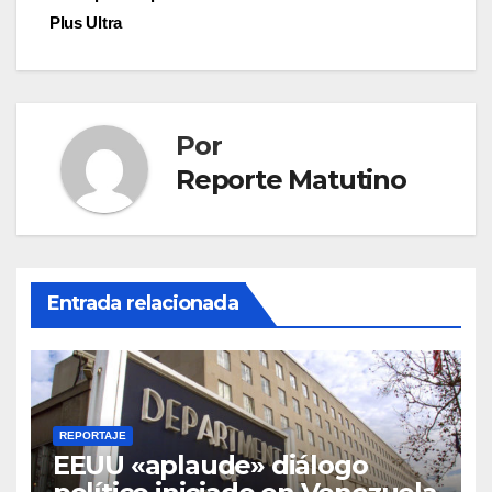
entradas
Plus Ultra
Por
Reporte Matutino
Entrada relacionada
REPORTAJE
EEUU «aplaude» diálogo