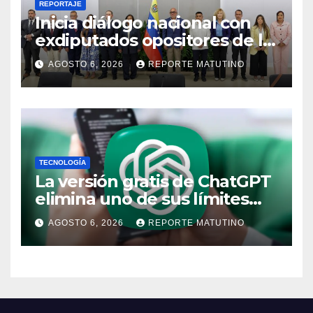
REPORTAJE
Inicia diálogo nacional con
exdiputados opositores de la
AN de 2015
AGOSTO 6, 2026
REPORTE MATUTINO
TECNOLOGÍA
La versión gratis de ChatGPT
elimina uno de sus límites
más pedidos y ahora es más
AGOSTO 6, 2026
REPORTE MATUTINO
útil