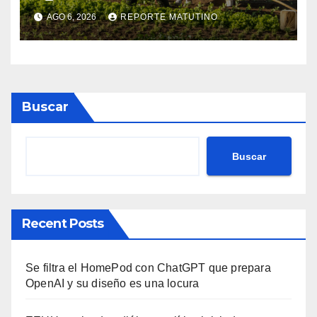
financiar la agricultura
AGO 6, 2026
REPORTE MATUTINO
familiar
Buscar
Buscar
Recent Posts
Se filtra el HomePod con ChatGPT que prepara
OpenAI y su diseño es una locura