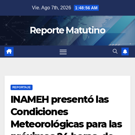
Saltar
Vie. Ago 7th, 2026
1:48:57 AM
al
contenido
Reporte Matutino
REPORTAJE
INAMEH presentó las
Condiciones
Meteorológicas para las