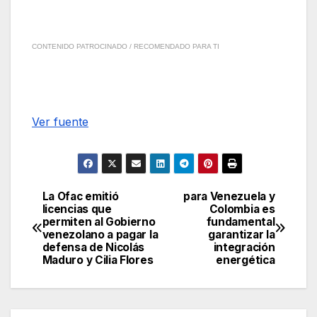
CONTENIDO PATROCINADO / RECOMENDADO PARA TI
Ver fuente
La Ofac emitió
para Venezuela y
Navegación
licencias que
Colombia es
permiten al Gobierno
fundamental
de
venezolano a pagar la
garantizar la
defensa de Nicolás
integración
entradas
Maduro y Cilia Flores
energética