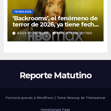
TECNOLOGÍA
‘Backrooms’, el fenómeno de
terror de 2026, ya tiene fecha
de estreno en HBO Max
AGOSTO 10, 2026
REPORTE MATUTINO
Reporte Matutino
Funciona gracias a WordPress
|
Tema:
Newsup
de
Themeansar
Home
Sample Page