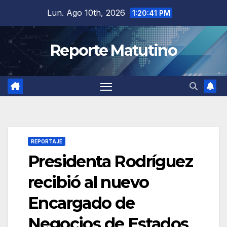
Saltar
Lun. Ago 10th, 2026
1:20:42 PM
al
contenido
Reporte Matutino
REPORTAJE
Presidenta Rodríguez
recibió al nuevo
Encargado de
Negocios de Estados