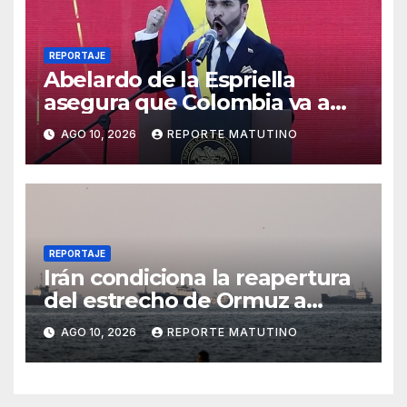
REPORTAJE
Abelardo de la Espriella
asegura que Colombia va a
apoyar la ‘democracia’ y la
AGO 10, 2026
REPORTE MATUTINO
‘libertad’ en Venezuela
REPORTAJE
Irán condiciona la reapertura
del estrecho de Ormuz a
concesiones de EEUU
AGO 10, 2026
REPORTE MATUTINO