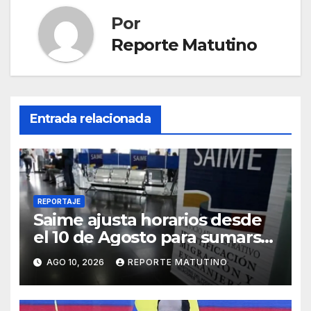
Por
Reporte Matutino
Entrada relacionada
REPORTAJE
Saime ajusta horarios desde
el 10 de Agosto para sumarse
al ‘Plan de Ahorro Energético’
AGO 10, 2026
REPORTE MATUTINO