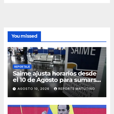
You missed
REPORTAJE
Saime ajusta horarios desde
el 10 de Agosto para sumarse
al ‘Plan de Ahorro
AGOSTO 10, 2026
REPORTE MATUTINO
Energético’