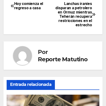
Hoy comienza el
Lanchas iraníes
Navegación
regreso a casa
disparan a petrolero
en Ormuz mientras
de
Teherán recupera
restricciones en el
entradas
estrecho
Por
Reporte Matutino
Entrada relacionada