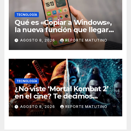
TECNOLOGÍA
Qué es «Copiar a Windows»,
la nueva función que llegará
al iPhone solo para Europa
AGOSTO 8, 2026
REPORTE MATUTINO
TECNOLOGÍA
¿No viste ‘Mortal Kombat 2’
en el cine? Te decimos
dónde verla en streaming
AGOSTO 8, 2026
REPORTE MATUTINO
ahora mismo y te damos tres
razones para hacerlo