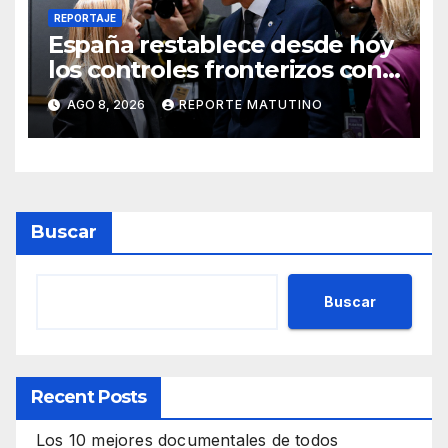
REPORTAJE
España restablece desde hoy
los controles fronterizos con
Italia tras el rechazo de Roma
AGO 8, 2026
REPORTE MATUTINO
a retirar las restricciones
Buscar
Buscar
Recent Posts
Los 10 mejores documentales de todos