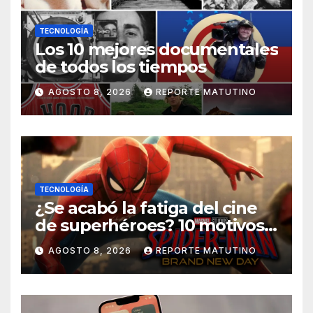
TECNOLOGÍA
Los 10 mejores documentales
de todos los tiempos
AGOSTO 8, 2026
REPORTE MATUTINO
TECNOLOGÍA
¿Se acabó la fatiga del cine
de superhéroes? 10 motivos
por los que ‘Spider-Man:
AGOSTO 8, 2026
REPORTE MATUTINO
Brand New Day» desmiente
esa teoría