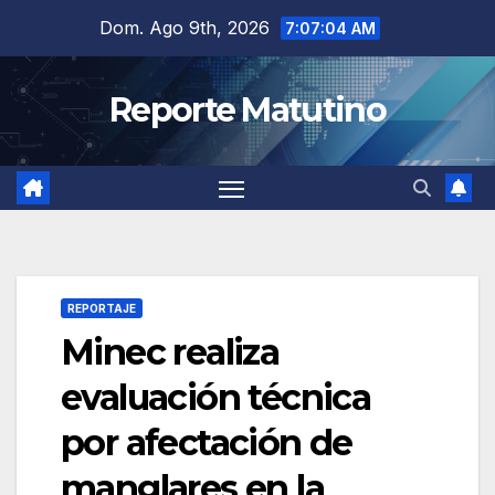
Saltar
Dom. Ago 9th, 2026
7:07:05 AM
al
contenido
Reporte Matutino
REPORTAJE
Minec realiza
evaluación técnica
por afectación de
manglares en la