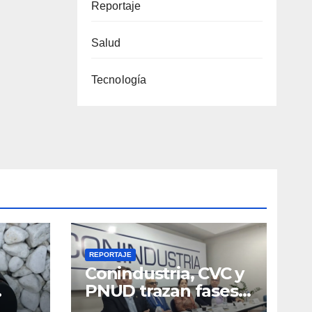
Reportaje
Salud
Tecnología
REPORTAJE
Conindustria, CVC y
PNUD trazan fases
operativas para