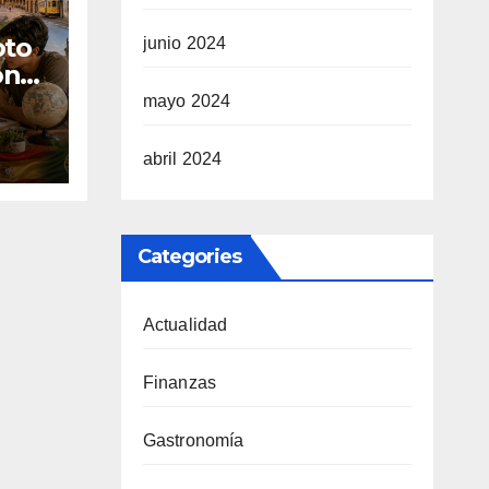
oto
junio 2024
one
mayo 2024
les
abril 2024
r
as
Categories
al
Actualidad
Finanzas
Gastronomía