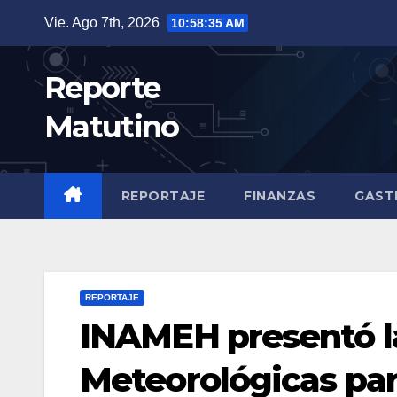
Saltar
Vie. Ago 7th, 2026
10:58:36 AM
al
contenido
Reporte
Matutino
REPORTAJE
FINANZAS
GAST
REPORTAJE
INAMEH presentó l
Meteorológicas par