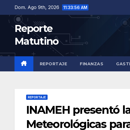
Saltar
Dom. Ago 9th, 2026
11:33:57 AM
al
contenido
Reporte
Matutino
REPORTAJE
FINANZAS
GAST
REPORTAJE
INAMEH presentó la
Meteorológicas para