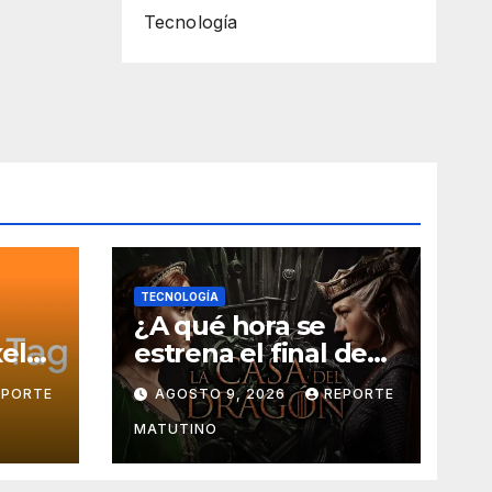
Tecnología
TECNOLOGÍA
¿A qué hora se
el
estrena el final de
ta de
‘La Casa del Dragón’
EPORTE
AGOSTO 9, 2026
REPORTE
Tag:
temporada 3 en
HBO Max?
MATUTINO