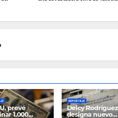
o
AJE
REPORTAJE
U. prevé
Delcy Rodríguez
inar 1.000
designa nuevo