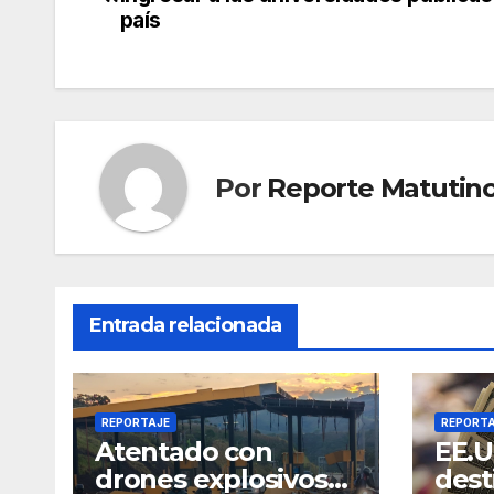
de
país
entradas
Por
Reporte Matutin
Entrada relacionada
REPORTAJE
REPORT
Atentado con
EE.U
drones explosivos
dest