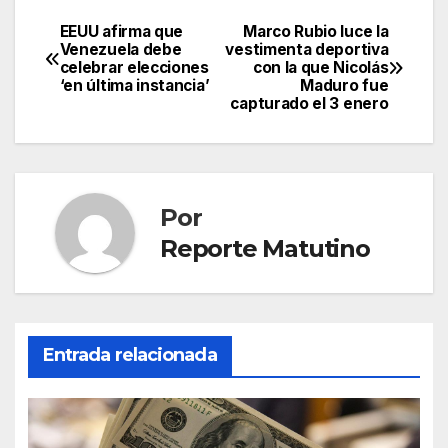
EEUU afirma que
Marco Rubio luce la
Navegación
Venezuela debe
vestimenta deportiva
celebrar elecciones
con la que Nicolás
de
‘en última instancia’
Maduro fue
capturado el 3 enero
entradas
Por
Reporte Matutino
Entrada relacionada