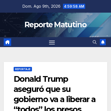
Saltar
Dom. Ago 9th, 2026
4:59:59 AM
al
contenido
Reporte Matutino
REPORTAJE
Donald Trump
aseguró que su
gobierno va a liberar a
“todos” los presos