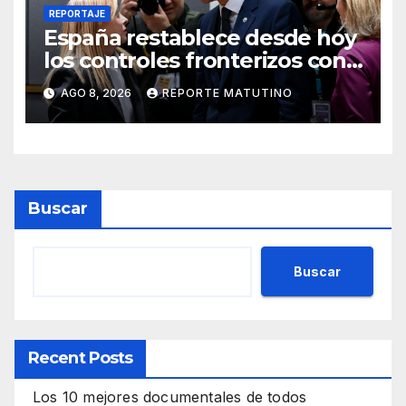
REPORTAJE
España restablece desde hoy
los controles fronterizos con
Italia tras el rechazo de Roma
AGO 8, 2026
REPORTE MATUTINO
a retirar las restricciones
Buscar
Buscar
Recent Posts
Los 10 mejores documentales de todos