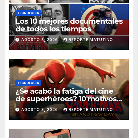
TECNOLOGÍA
Los 10 mejores documentales
de todos los tiempos
AGOSTO 8, 2026
REPORTE MATUTINO
TECNOLOGÍA
¿Se acabó la fatiga del cine
de superhéroes? 10 motivos
por los que ‘Spider-Man:
AGOSTO 8, 2026
REPORTE MATUTINO
Brand New Day» desmiente
esa teoría