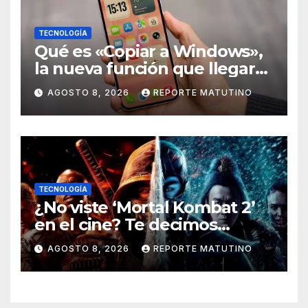
TECNOLOGÍA
Qué es «Copiar a Windows»,
la nueva función que llegará
al iPhone solo para Europa
AGOSTO 8, 2026
REPORTE MATUTINO
TECNOLOGÍA
¿No viste ‘Mortal Kombat 2’
en el cine? Te decimos
dónde verla en streaming
AGOSTO 8, 2026
REPORTE MATUTINO
ahora mismo y te damos tres
razones para hacerlo