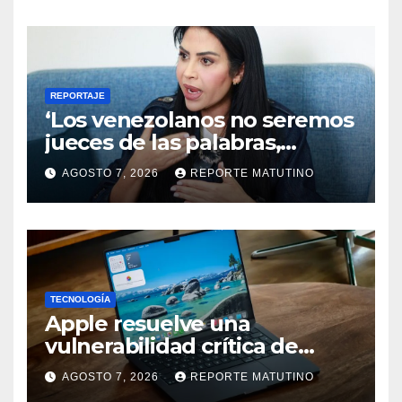
REPORTAJE
‘Los venezolanos no seremos
jueces de las palabras,
seremos testigos de los
AGOSTO 7, 2026
REPORTE MATUTINO
resultados’
TECNOLOGÍA
Apple resuelve una
vulnerabilidad crítica de
macOS: actualiza tu Mac
AGOSTO 7, 2026
REPORTE MATUTINO
ahora