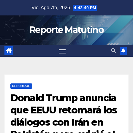
Saltar
Vie. Ago 7th, 2026
4:42:41 PM
al
contenido
Reporte Matutino
REPORTAJE
Donald Trump anuncia
que EEUU retomará los
diálogos con Irán en