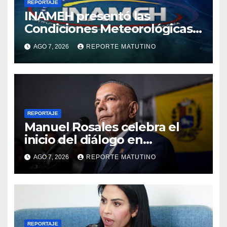
REPORTAJE
INAMEH presentó las
Condiciones Meteorológicas
para las próximas 24 horas,
AGO 7, 2026
REPORTE MATUTINO
de este viernes 7 de agosto
2026
REPORTAJE
Manuel Rosales celebra el
inicio del diálogo en
Venezuela y destaca el
AGO 7, 2026
REPORTE MATUTINO
respaldo de EEUU
REPORTAJE