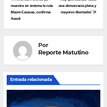
Navegación
muestra en sistema la ruta
una democracia plena y
de
Miami-Caracas, confirma
mayores libertades’
entradas
Avavit
Por
Reporte Matutino
Entrada relacionada