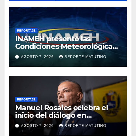
REPORTAJE
INAMEH presentó las
Condiciones Meteorológicas
para las próximas 24 horas,
AGOSTO 7, 2026
REPORTE MATUTINO
de este viernes 7 de agosto
2026
REPORTAJE
Manuel Rosales celebra el
inicio del diálogo en
Venezuela y destaca el
AGOSTO 7, 2026
REPORTE MATUTINO
respaldo de EEUU