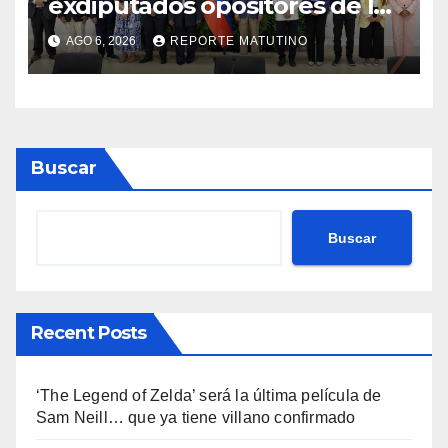
exdiputados opositores de la
AN de 2015
AGO 6, 2026
REPORTE MATUTINO
Buscar
Buscar
Recent Posts
‘The Legend of Zelda’ será la última película de
Sam Neill… que ya tiene villano confirmado