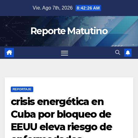
Saltar
Vie. Ago 7th, 2026
8:42:27 AM
al
contenido
Reporte Matutino
REPORTAJE
crisis energética en
Cuba por bloqueo de
EEUU eleva riesgo de