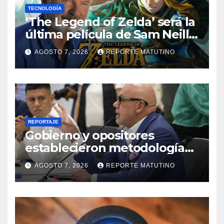
TECNOLOGÍA
‘The Legend of Zelda’ será la
última película de Sam Neill…
que ya tiene villano
AGOSTO 7, 2026
REPORTE MATUTINO
confirmado
REPORTAJE
Gobierno y opositores
establecieron metodología
para el proceso de diálogo en
AGOSTO 7, 2026
REPORTE MATUTINO
Venezuela