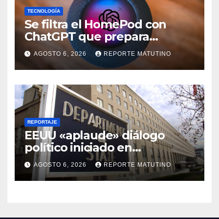
TECNOLOGÍA
Se filtra el HomePod con
ChatGPT que prepara
OpenAI y su diseño es una
AGOSTO 6, 2026
REPORTE MATUTINO
locura
REPORTAJE
EEUU «aplaude» diálogo
político iniciado en
Venezuela
AGOSTO 6, 2026
REPORTE MATUTINO