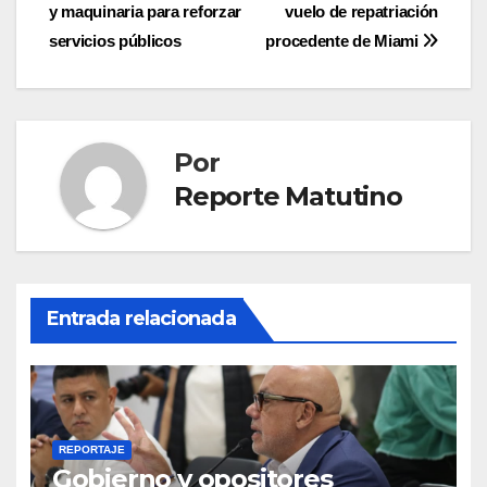
de
y maquinaria para reforzar
vuelo de repatriación
entradas
servicios públicos
procedente de Miami
Por
Reporte Matutino
Entrada relacionada
REPORTAJE
Gobierno y opositores