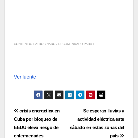
CONTENIDO PATROCINADO / RECOMENDADO PARA TI
Ver fuente
Navegación
crisis energética en
Se esperan lluvias y
Cuba por bloqueo de
actividad eléctrica este
de
EEUU eleva riesgo de
sábado en estas zonas del
entradas
enfermedades
país