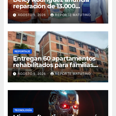
reparación de 13.000
viviendas afectadas por los
AGOSTO 5, 2026
REPORTE MATUTINO
terremotos
REPORTAJE
Entregan 60 apartamentos
rehabilitados para familias
del urbanismo Ana Victoria
AGOSTO 5, 2026
REPORTE MATUTINO
en La Guaira
TECNOLOGÍA