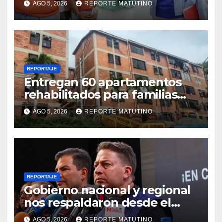
AGO 5, 2026
REPORTE MATUTINO
terremotos
REPORTAJE
Entregan 60 apartamentos
rehabilitados para familias
del urbanismo Ana Victoria
AGO 5, 2026
REPORTE MATUTINO
en La Guaira
REPORTAJE
Gobierno nacional y regional
nos respaldaron desde el
primer momento tras
AGO 5, 2026
REPORTE MATUTINO