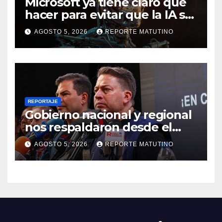
Microsoft ya tiene claro qué
hacer para evitar que la IA se
salga de control
AGOSTO 5, 2026
REPORTE MATUTINO
REPORTAJE
Gobierno nacional y regional
nos respaldaron desde el
primer momento tras
AGOSTO 5, 2026
REPORTE MATUTINO
terremotos del 24J