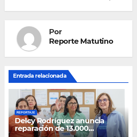
Por
Reporte Matutino
Entrada relacionada
REPORTAJE
Delcy Rodríguez anuncia
reparación de 13.000
viviendas afectadas por los