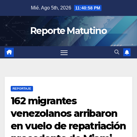
Saltar
Mié. Ago 5th, 2026
11:40:59 PM
al
contenido
Reporte Matutino
REPORTAJE
162 migrantes
venezolanos arribaron
en vuelo de repatriación