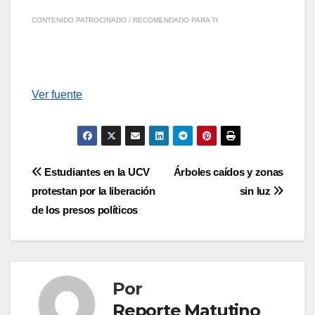
CONTENIDO PATROCINADO / RECOMENDADO PARA TI
Ver fuente
Navegación
Estudiantes en la UCV
Árboles caídos y zonas
protestan por la liberación
sin luz
de
de los presos políticos
entradas
Por
Reporte Matutino