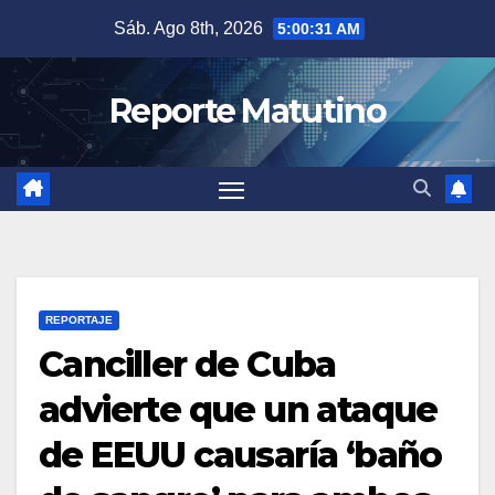
Saltar
Sáb. Ago 8th, 2026
5:00:32 AM
al
contenido
Reporte Matutino
REPORTAJE
Canciller de Cuba
advierte que un ataque
de EEUU causaría ‘baño