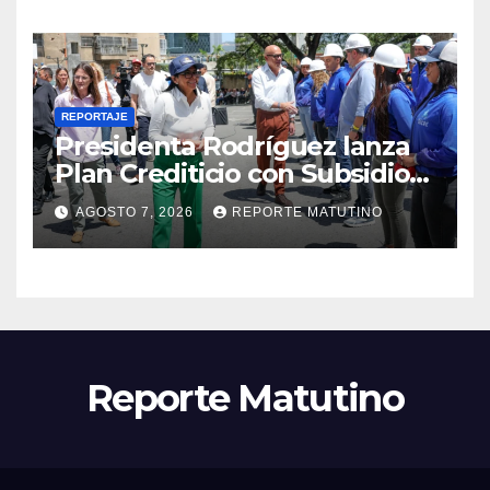
REPORTAJE
Presidenta Rodríguez lanza
Plan Crediticio con Subsidio
Directo en encuentro con
AGOSTO 7, 2026
REPORTE MATUTINO
Juntas de Condominio
Reporte Matutino