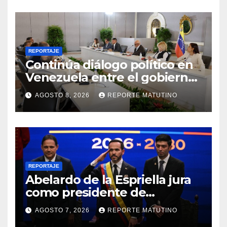
REPORTAJE
Continúa diálogo político en
Venezuela entre el gobierno
y la oposición
AGOSTO 8, 2026
REPORTE MATUTINO
REPORTAJE
Abelardo de la Espriella jura
como presidente de
Colombia para el periodo
AGOSTO 7, 2026
REPORTE MATUTINO
2026-2030