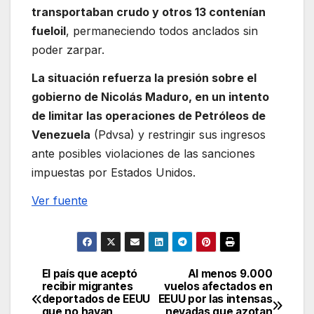
transportaban crudo y otros 13 contenían
fueloil
, permaneciendo todos anclados sin
poder zarpar.
La situación refuerza la presión sobre el
gobierno de Nicolás Maduro, en un intento
de limitar las operaciones de Petróleos de
Venezuela
(Pdvsa) y restringir sus ingresos
ante posibles violaciones de las sanciones
impuestas por Estados Unidos.
Ver fuente
El país que aceptó
Al menos 9.000
Navegación
recibir migrantes
vuelos afectados en
deportados de EEUU
EEUU por las intensas
de
que no hayan
nevadas que azotan