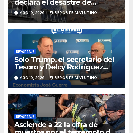
declara el desastre de
carácter nacional tras
AGO 10, 2026
REPORTE MATUTINO
terremoto de magnitud 7,4
REPORTAJE
Solo Trump, el secretario del
Tesoro y Delcy Rodríguez
saben dónde están los reales
AGO 10, 2026
REPORTE MATUTINO
del petróleo
REPORTAJE
Asciende a 22 la cifra de
muertos por el terremoto de