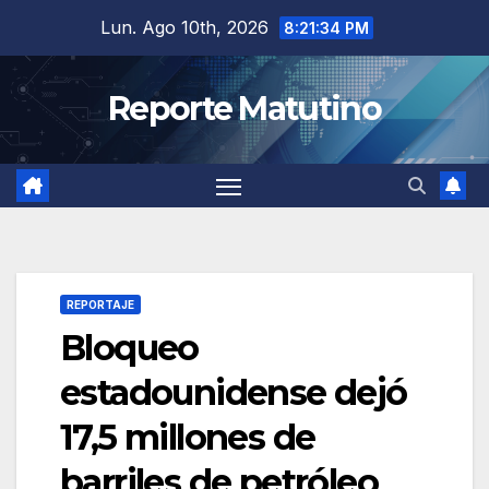
Saltar
Lun. Ago 10th, 2026
8:21:35 PM
al
contenido
Reporte Matutino
REPORTAJE
Bloqueo
estadounidense dejó
17,5 millones de
barriles de petróleo