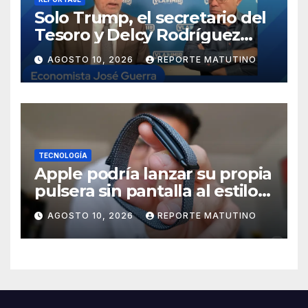
Solo Trump, el secretario del
Tesoro y Delcy Rodríguez
saben dónde están los reales
AGOSTO 10, 2026
REPORTE MATUTINO
del petróleo
TECNOLOGÍA
Apple podría lanzar su propia
pulsera sin pantalla al estilo
Whoop o Fitbit Air
AGOSTO 10, 2026
REPORTE MATUTINO