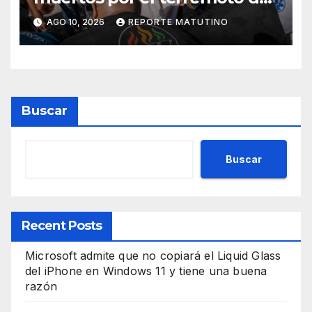
magnitud 7.4 en Colombia
AGO 10, 2026
REPORTE MATUTINO
Buscar
Buscar
Recent Posts
Microsoft admite que no copiará el Liquid Glass
del iPhone en Windows 11 y tiene una buena
razón