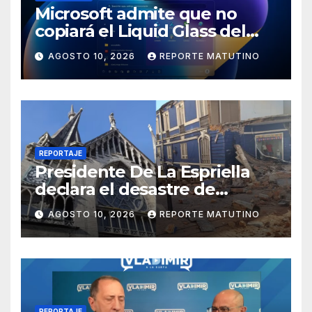
Microsoft admite que no
copiará el Liquid Glass del
iPhone en Windows 11 y tiene
AGOSTO 10, 2026
REPORTE MATUTINO
una buena razón
REPORTAJE
Presidente De La Espriella
declara el desastre de
carácter nacional tras
AGOSTO 10, 2026
REPORTE MATUTINO
terremoto de magnitud 7,4
REPORTAJE