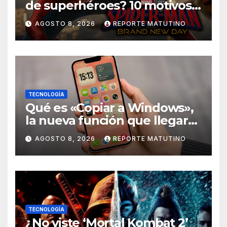
de superhéroes? 10 motivos
por los que ‘Spider-Man:
AGOSTO 8, 2026
REPORTE MATUTINO
Brand New Day» desmiente
esa teoría
TECNOLOGÍA
Qué es «Copiar a Windows»,
la nueva función que llegará
al iPhone solo para Europa
AGOSTO 8, 2026
REPORTE MATUTINO
TECNOLOGÍA
¿No viste ‘Mortal Kombat 2’