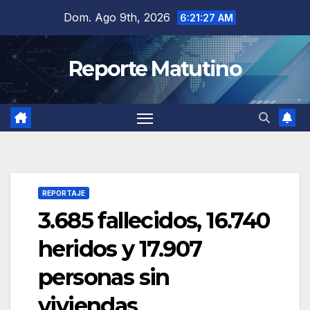
Saltar
Dom. Ago 9th, 2026
6:21:28 AM
al
contenido
Reporte Matutino
REPORTAJE
3.685 fallecidos, 16.740
heridos y 17.907
personas sin
viviendas