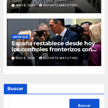
Corpoelec y nuevo
AGO 8, 2026
REPORTE MATUTINO
viceministro de Servicios
Eléctricos
REPORTAJE
España restablece desde hoy
los controles fronterizos con
Italia tras el rechazo de Roma
AGO 8, 2026
REPORTE MATUTINO
a retirar las restricciones
Buscar
Buscar