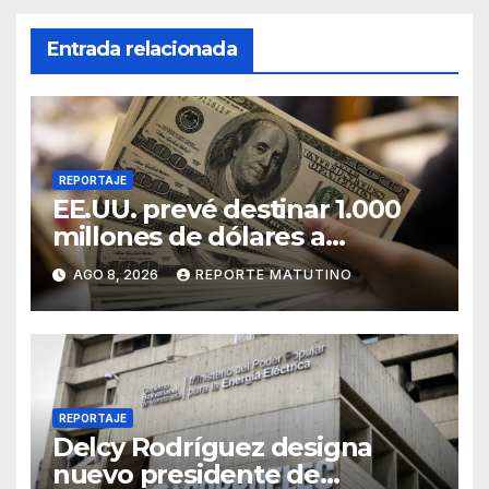
Entrada relacionada
REPORTAJE
EE.UU. prevé destinar 1.000
millones de dólares a
Colombia para un paquete de
AGO 8, 2026
REPORTE MATUTINO
seguridad
REPORTAJE
Delcy Rodríguez designa
nuevo presidente de