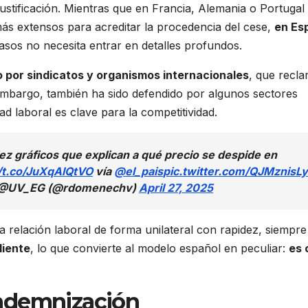
ustificación. Mientras que en Francia, Alemania o Portugal
ás extensos para acreditar la procedencia del cese,
en Es
os no necesita entrar en detalles profundos.
o por sindicatos y organismos internacionales
, que recl
embargo, también ha sido defendido por algunos sectores
ad laboral es clave para la competitividad.
ez gráficos que explican a qué precio se despide en
//t.co/JuXqAlQtVO
vía
@el_pais
pic.twitter.com/QJMznisL
& @UV_EG (@rdomenechv)
April 27, 2025
a relación laboral de forma unilateral con rapidez, siempr
diente
, lo que convierte al modelo español en peculiar:
es 
ndemnización