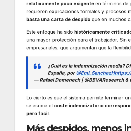
relativamente poco exigente
en términos de j
requieren explicaciones formales y procesos m
basta una carta de despido
que en muchos cas
Este enfoque ha sido
históricamente criticad
una mayor protección para el trabajador. Sin 
empresariales, que argumentan que la flexibilid
¿Cuál es la indemnización media? Di
España, por
@Emi_SanchezH
https:
— Rafael Domenech | @BBVAResearch 
Lo cierto es que el sistema permite terminar un
se asuma el
coste indemnizatorio correspon
pero fácil
.
Más despidos, menos i