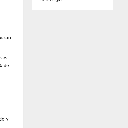
peran
sas
% de
do y