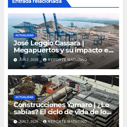
Entrada relacionada
ACTUALIDAD
José Leggio Cassara |
Megapuertos y su impacto en
el turismo y el comercio
JUN 2, 2026
REPORTE MATUTINO
global
ACTUALIDAD
Construcciones Yamaro | ¿Lo
sabías? El ciclo de vida de los
materiales de construcción
JUN 2, 2026
REPORTE MATUTINO
revoluciona eficiencia en