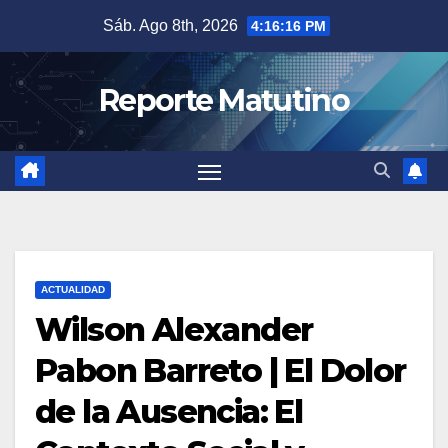
Saltar
Sáb. Ago 8th, 2026
4:16:17 PM
al
contenido
Reporte Matutino
ACTUALIDAD
Wilson Alexander
Pabon Barreto | El Dolor
de la Ausencia: El