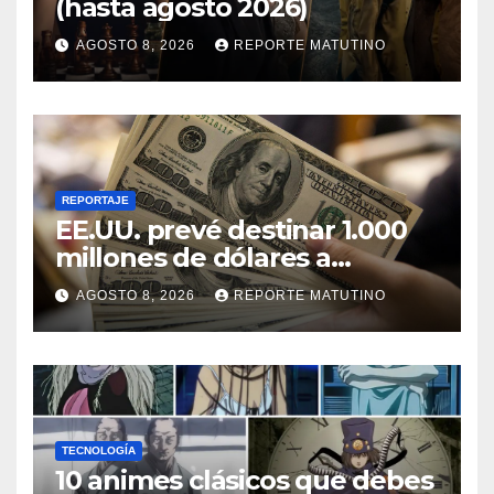
(hasta agosto 2026)
AGOSTO 8, 2026
REPORTE MATUTINO
REPORTAJE
EE.UU. prevé destinar 1.000
millones de dólares a
Colombia para un paquete
AGOSTO 8, 2026
REPORTE MATUTINO
de seguridad
TECNOLOGÍA
10 animes clásicos que debes