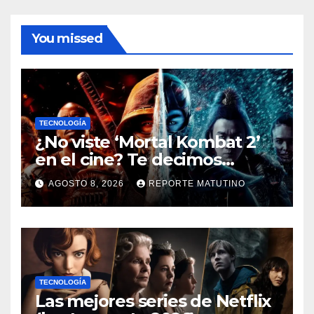
You missed
TECNOLOGÍA
¿No viste ‘Mortal Kombat 2’
en el cine? Te decimos
dónde verla en streaming
AGOSTO 8, 2026
REPORTE MATUTINO
ahora mismo y te damos tres
razones para hacerlo
TECNOLOGÍA
Las mejores series de Netflix