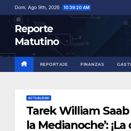
Saltar
Dom. Ago 9th, 2026
10:39:22 AM
al
contenido
Reporte
Matutino
REPORTAJE
FINANZAS
GAST
ACTUALIDAD
Tarek William Saab |
la Medianoche’: ¡La