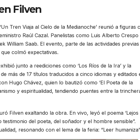
en Filven
e ‘Un Tren Viaja al Cielo de la Medianoche’ reunió a figuras
viceministro Raúl Cazal. Panelistas como Luis Alberto Crespo
k William Saab. El evento, parte de las actividades previas
o que colmó expectativas.
e exhibió junto a reediciones como ‘Los Ríos de la Ira’ y la
 de más de 17 títulos traducidos a cinco idiomas y editados 
con Hugo Chávez, quien lo bautizó como ‘El Poeta de la
ismo y espiritualidad, tendiendo puentes entre la trincher
ró Filven exaltando la obra. En vivo, leyó el poema ‘Lejos 
 testimonio del poeta, del soñador y el hombre sensible”.
ualidad, resonando con el lema de la feria: “Leer humaniza”