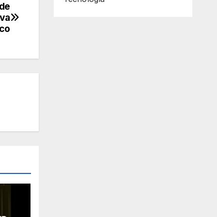
 de
rva
ico