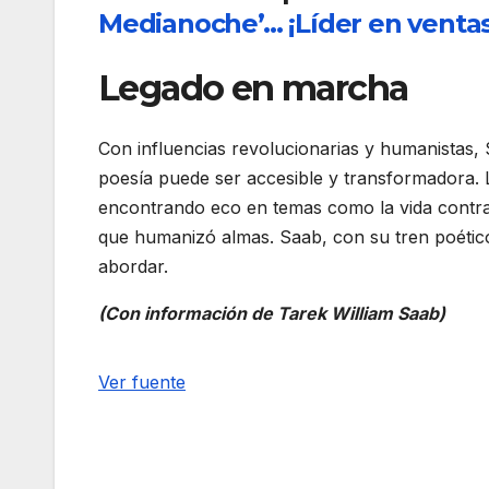
Medianoche’… ¡Líder en ventas 
Legado en marcha
Con influencias revolucionarias y humanistas, 
poesía puede ser accesible y transformadora. 
encontrando eco en temas como la vida contra l
que humanizó almas. Saab, con su tren poético,
abordar.
(Con información de Tarek William Saab)
Navegación
Ver fuente
de
entradas