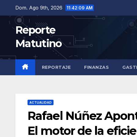
Saltar
Dom. Ago 9th, 2026
11:42:10 AM
al
contenido
Reporte
Matutino
REPORTAJE
FINANZAS
GAST
ACTUALIDAD
Rafael Núñez Apont
El motor de la efici