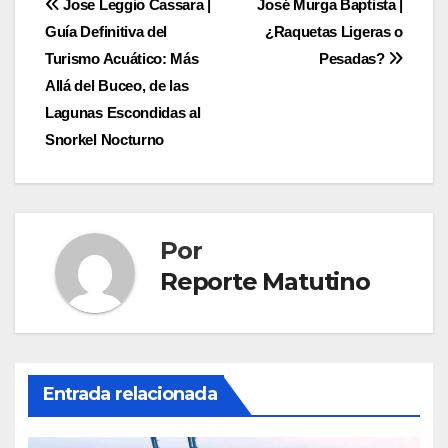
Navegación
Jose Leggio Cassara |
José Murga Baptista |
Guía Definitiva del
¿Raquetas Ligeras o
de
Turismo Acuático: Más
Pesadas?
entradas
Allá del Buceo, de las
Lagunas Escondidas al
Snorkel Nocturno
Por
Reporte Matutino
Entrada relacionada