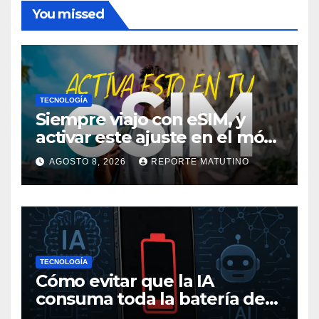
You missed
TECNOLOGÍA
Siempre viajo con eSIM, y
activar este ajuste en el móvil
me ha salvado de pagar
AGOSTO 8, 2026
REPORTE MATUTINO
mucho más en alguna
ocasión
TECNOLOGÍA
Cómo evitar que la IA
consuma toda la batería de
tu móvil