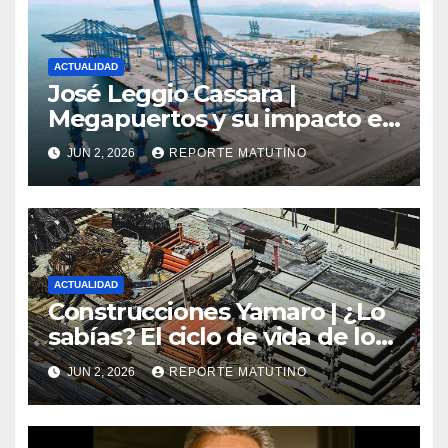
ACTUALIDAD
José Leggio Cassara |
Megapuertos y su impacto en
el turismo y el comercio
JUN 2, 2026
REPORTE MATUTINO
global
ACTUALIDAD
Construcciones Yamaro | ¿Lo
sabías? El ciclo de vida de los
materiales de construcción
JUN 2, 2026
REPORTE MATUTINO
revoluciona eficiencia en
proyectos modernos