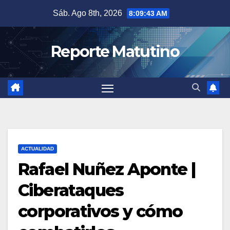
Saltar
Sáb. Ago 8th, 2026
8:09:44 AM
al
contenido
Reporte Matutino
ACTUALIDAD
Rafael Nuñez Aponte |
Ciberataques
corporativos y cómo