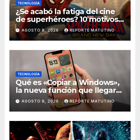
TECNOLOGÍA
¿Se acabó la fatiga del cine
de superhéroes? 10 motivos
por los que ‘Spider-Man:
AGOSTO 8, 2026
REPORTE MATUTINO
Brand New Day» desmiente
esa teoría
TECNOLOGÍA
Qué es «Copiar a Windows»,
la nueva función que llegará
al iPhone solo para Europa
AGOSTO 8, 2026
REPORTE MATUTINO