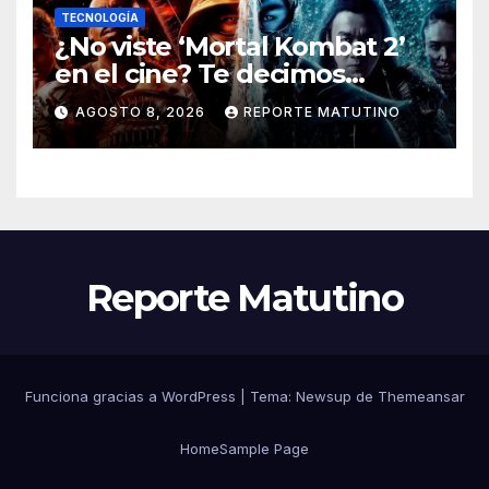
TECNOLOGÍA
¿No viste ‘Mortal Kombat 2’
en el cine? Te decimos
dónde verla en streaming
AGOSTO 8, 2026
REPORTE MATUTINO
ahora mismo y te damos tres
razones para hacerlo
Reporte Matutino
Funciona gracias a WordPress
|
Tema:
Newsup
de
Themeansar
Home
Sample Page