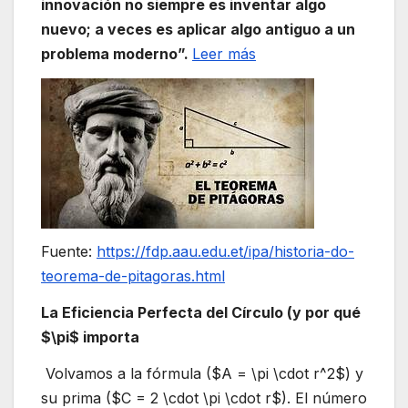
innovación no siempre es inventar algo
nuevo; a veces es aplicar algo antiguo a un
problema moderno”.
Leer más
Fuente:
https://fdp.aau.edu.et/ipa/historia-do-
teorema-de-pitagoras.html
La Eficiencia Perfecta del Círculo (y por qué
$\pi$ importa
Volvamos a la fórmula ($A = \pi \cdot r^2$) y
su prima ($C = 2 \cdot \pi \cdot r$). El número