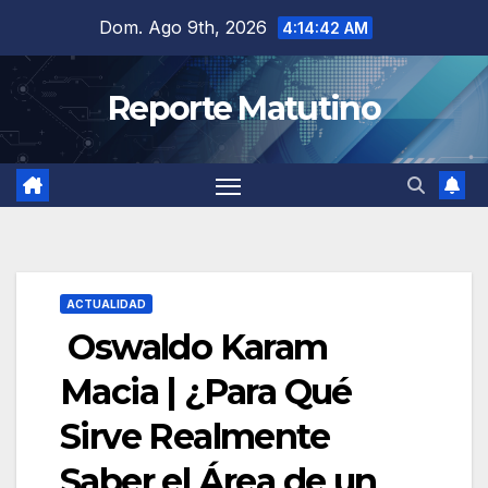
Saltar
Dom. Ago 9th, 2026
4:14:43 AM
al
contenido
Reporte Matutino
ACTUALIDAD
Oswaldo Karam
Macia | ¿Para Qué
Sirve Realmente
Saber el Área de un