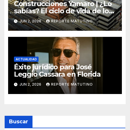
Construcciones Yamaro | ¿Lo
sabías? El ciclo de vida de los
materiales de construcción
JUN 2, 2026
REPORTE MATUTINO
revoluciona eficiencia en
proyectos modernos
ACTUALIDAD
Éxito jurídico para José
Leggio Cassara en Florida
JUN 2, 2026
REPORTE MATUTINO
Buscar