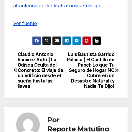
al-antennas-a-look-at-a-unique-design
Navegación
Ver fuente
de
entradas
Claudio Antonio
Luis Bautista Garrido
Navegación
Ramirez Soto | La
Palacio | El Castillo de
Odisea Oculta del
Papel: Lo que Tu
de
Concreto: El viaje de
Seguro de Hogar NO
un edificio desde el
Cubre en un
entradas
sueño hasta las
Desastre Natural (y
llaves
Nadie Te Dijo)
Por
Reporte Matutino