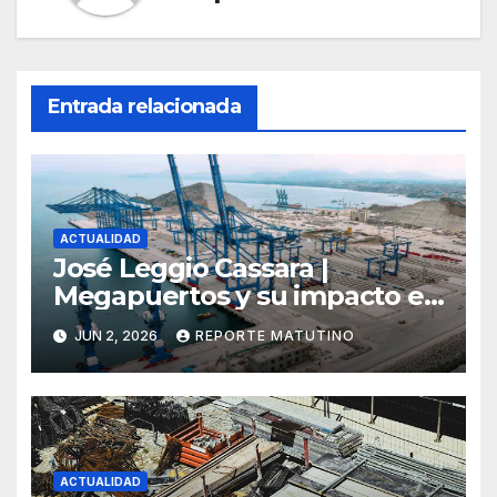
Entrada relacionada
ACTUALIDAD
José Leggio Cassara |
Megapuertos y su impacto en
el turismo y el comercio
JUN 2, 2026
REPORTE MATUTINO
global
ACTUALIDAD