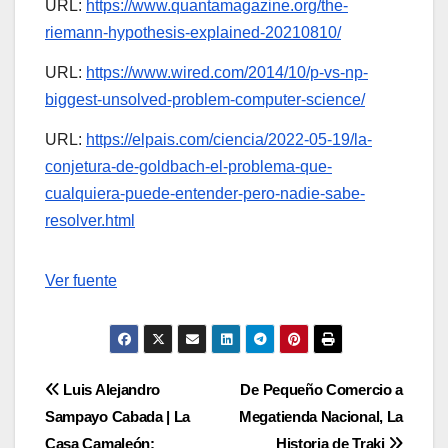
URL:
https://www.quantamagazine.org/the-
riemann-hypothesis-explained-20210810/
URL:
https://www.wired.com/2014/10/p-vs-np-
biggest-unsolved-problem-computer-science/
URL:
https://elpais.com/ciencia/2022-05-19/la-
conjetura-de-goldbach-el-problema-que-
cualquiera-puede-entender-pero-nadie-sabe-
resolver.html
Navegación
Ver fuente
de
entradas
Navegación
Luis Alejandro
De Pequeño Comercio a
Sampayo Cabada | La
Megatienda Nacional, La
de
Casa Camaleón:
Historia de Traki