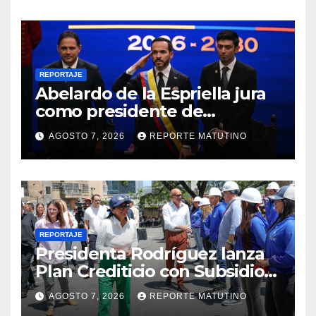
REPORTAJE
Abelardo de la Espriella jura
como presidente de
Colombia para el periodo
AGOSTO 7, 2026
REPORTE MATUTINO
2026-2030
REPORTAJE
Presidenta Rodríguez lanza
Plan Crediticio con Subsidio
Directo en encuentro con
AGOSTO 7, 2026
REPORTE MATUTINO
Juntas de Condominio