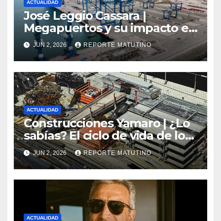
ACTUALIDAD
José Leggio Cassara |
Megapuertos y su impacto en
el turismo y el comercio
JUN 2, 2026
REPORTE MATUTINO
global
ACTUALIDAD
Construcciones Yamaro | ¿Lo
sabías? El ciclo de vida de los
materiales de construcción
JUN 2, 2026
REPORTE MATUTINO
revoluciona eficiencia en
proyectos modernos
ACTUALIDAD