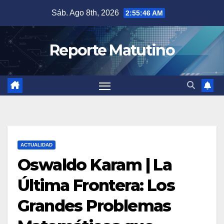
Saltar
Sáb. Ago 8th, 2026
2:55:47 AM
al
contenido
Reporte Matutino
ACTUALIDAD
Oswaldo Karam | La
Última Frontera: Los
Grandes Problemas