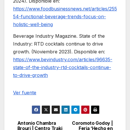
2024). Disponible en:
https://www.foodbusinessnews.net/articles/255
54-functional-beverage-trends-focus-on-
holistic-well-being
Beverage Industry Magazine. State of the
Industry: RTD cocktails continue to drive
growth. (Noviembre 2023). Disponible en:
https://www.bevindustry.com/articles/96635-
state-of-the-industry-rtd-cocktails-continue-
to-drive-growth
Navegación
Ver fuente
de
entradas
Antonio Chambra
Coromoto Godoy |
Navegación
Brouri | Centro Traki
Feria ‘Hecho en