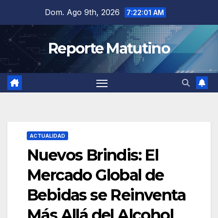
Saltar
Dom. Ago 9th, 2026
7:22:03 AM
al
contenido
Reporte Matutino
ACTUALIDAD
Nuevos Brindis: El
Mercado Global de
Bebidas se Reinventa
Más Allá del Alcohol