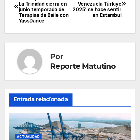
La Trinidad cierra en
Venezuela Türkiye
de
junio temporada de
2025’ se hace sentir
Terapias de Baile con
en Estambul
entradas
YassDance
Por
Reporte Matutino
Entrada relacionada
ACTUALIDAD