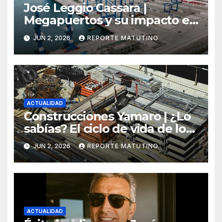
José Leggio Cassara |
Megapuertos y su impacto en
el turismo y el comercio
JUN 2, 2026
REPORTE MATUTINO
global
ACTUALIDAD
Construcciones Yamaro | ¿Lo
sabías? El ciclo de vida de los
materiales de construcción
JUN 2, 2026
REPORTE MATUTINO
revoluciona eficiencia en
proyectos modernos
ACTUALIDAD