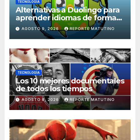
TECNOLOGÍA
Alternativas a Duolingo para
aprender idiomas de forma
práctica, inmersiva y divertida
AGOSTO 9, 2026
REPORTE MATUTINO
TECNOLOGÍA
Los 10 mejores documentales
de todos los tiempos
AGOSTO 8, 2026
REPORTE MATUTINO