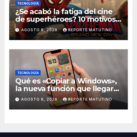
TECNOLOGÍA
¿Se acabó la fatiga del cine
de superhéroes? 10 motivos
por los que ‘Spider-Man:
AGOSTO 8, 2026
REPORTE MATUTINO
Brand New Day» desmiente
esa teoría
TECNOLOGÍA
Qué es «Copiar a Windows»,
la nueva función que llegará
al iPhone solo para Europa
AGOSTO 8, 2026
REPORTE MATUTINO