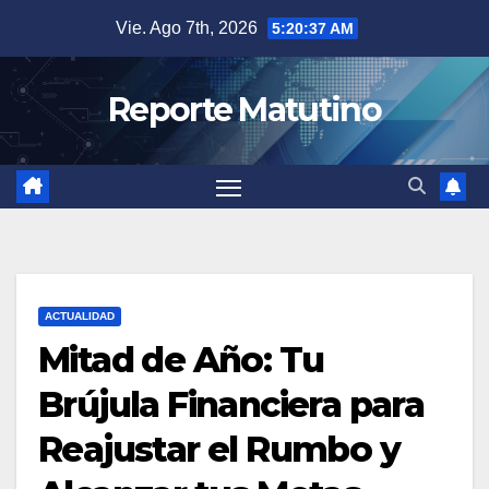
Saltar
Vie. Ago 7th, 2026
5:20:38 AM
al
contenido
Reporte Matutino
ACTUALIDAD
Mitad de Año: Tu
Brújula Financiera para
Reajustar el Rumbo y