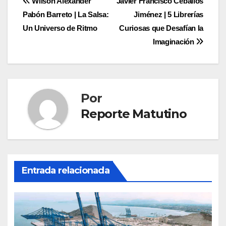
Navegación
Wilson Alexander
Javier Francisco Ceballos
Pabón Barreto | La Salsa:
Jiménez | 5 Librerías
de
Un Universo de Ritmo
Curiosas que Desafían la
entradas
Imaginación
Por
Reporte Matutino
Entrada relacionada