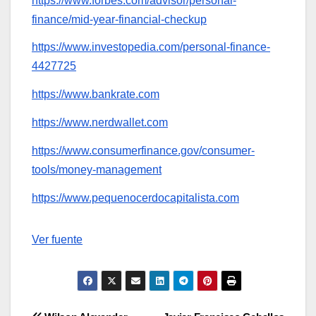
https://www.forbes.com/advisor/personal-
finance/mid-year-financial-checkup
https://www.investopedia.com/personal-finance-
4427725
https://www.bankrate.com
https://www.nerdwallet.com
https://www.consumerfinance.gov/consumer-
tools/money-management
https://www.pequenocerdocapitalista.com
Navegación
Ver fuente
de
entradas