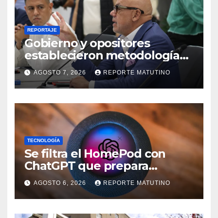
REPORTAJE
Gobierno y opositores
establecieron metodología
para el proceso de diálogo en
AGOSTO 7, 2026
REPORTE MATUTINO
Venezuela
TECNOLOGÍA
Se filtra el HomePod con
ChatGPT que prepara
OpenAI y su diseño es una
AGOSTO 6, 2026
REPORTE MATUTINO
locura